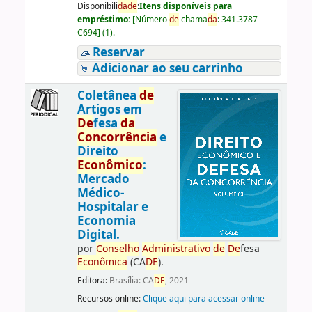
Disponibili
da
de
:
Itens disponíveis para
empréstimo:
[
Número
de
chama
da
:
341.3787
C694
]
(1).
Reservar
Adicionar ao seu carrinho
Coletânea
de
Artigos em
De
fesa
da
Concorrência
e
Direito
Econômico
:
Mercado
Médico-
Hospitalar e
Economia
Digital.
por
Conselho
Administrativo
de
De
fesa
Econômica
(CA
DE
).
Editora:
Brasília: CA
DE
, 2021
Recursos online:
Clique aqui para acessar online