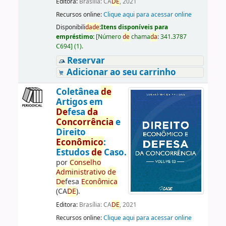
Editora:
Brasília: CA
DE
, 2021
Recursos online:
Clique aqui para acessar online
Disponibili
da
de
:
Itens disponíveis para
empréstimo:
[
Número
de
chama
da
:
341.3787
C694
]
(1).
Reservar
Adicionar ao seu carrinho
Coletânea
de
Artigos em
De
fesa
da
Concorrência
e
Direito
Econômico
:
Estudos
de
Caso.
por
Conselho
Administrativo
de
De
fesa
Econômica
(CA
DE
).
Editora:
Brasília: CA
DE
, 2021
Recursos online:
Clique aqui para acessar online