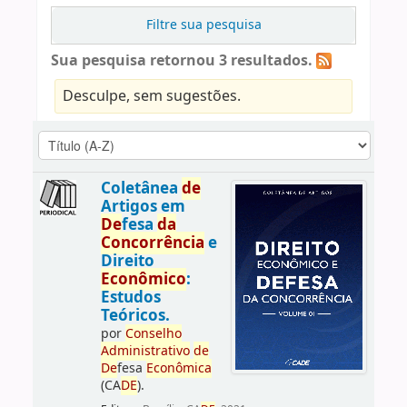
Filtre sua pesquisa
Sua pesquisa retornou 3 resultados.
Desculpe, sem sugestões.
Coletânea
de
Artigos em
De
fesa
da
Concorrência
e
Direito
Econômico
:
Estudos
Teóricos.
por
Conselho
Administrativo
de
De
fesa
Econômica
(CA
DE
).