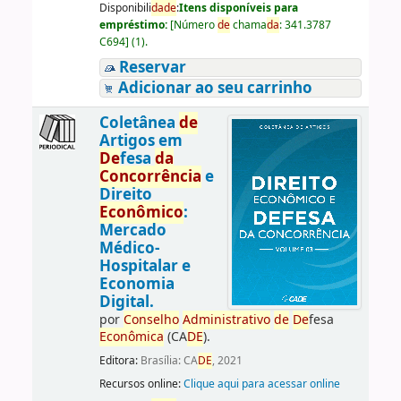
Disponibili
da
de
:
Itens disponíveis para
empréstimo:
[
Número
de
chama
da
:
341.3787
C694
]
(1).
Reservar
Adicionar ao seu carrinho
Coletânea
de
Artigos em
De
fesa
da
Concorrência
e
Direito
Econômico
:
Mercado
Médico-
Hospitalar e
Economia
Digital.
por
Conselho
Administrativo
de
De
fesa
Econômica
(CA
DE
).
Editora:
Brasília: CA
DE
, 2021
Recursos online:
Clique aqui para acessar online