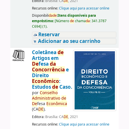
Editora:
Brasília: CA
DE
, 2021
Recursos online:
Clique aqui para acessar online
Disponibili
da
de
:
Itens disponíveis para
empréstimo:
[
Número
de
chama
da
:
341.3787
C694
]
(1).
Reservar
Adicionar ao seu carrinho
Coletânea
de
Artigos em
De
fesa
da
Concorrência
e
Direito
Econômico
:
Estudos
de
Caso.
por
Conselho
Administrativo
de
De
fesa
Econômica
(CA
DE
).
Editora:
Brasília: CA
DE
, 2021
Recursos online:
Clique aqui para acessar online