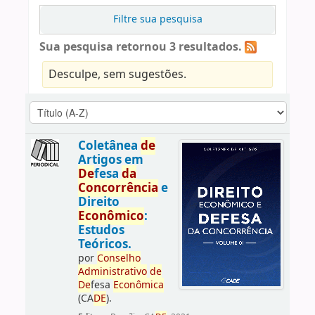
Filtre sua pesquisa
Sua pesquisa retornou 3 resultados.
Desculpe, sem sugestões.
Coletânea
de
Artigos em
De
fesa
da
Concorrência
e
Direito
Econômico
:
Estudos
Teóricos.
por
Conselho
Administrativo
de
De
fesa
Econômica
(CA
DE
).