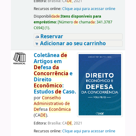
Editora:
Brasília: CA
DE
, 2021
Recursos online:
Clique aqui para acessar online
Disponibili
da
de
:
Itens disponíveis para
empréstimo:
[
Número
de
chama
da
:
341.3787
C694
]
(1).
Reservar
Adicionar ao seu carrinho
Coletânea
de
Artigos em
De
fesa
da
Concorrência
e
Direito
Econômico
:
Estudos
de
Caso.
por
Conselho
Administrativo
de
De
fesa
Econômica
(CA
DE
).
Editora:
Brasília: CA
DE
, 2021
Recursos online:
Clique aqui para acessar online