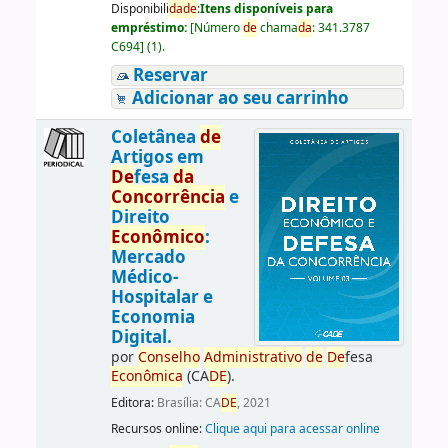
Disponibili
da
de
:
Itens disponíveis para
empréstimo:
[
Número
de
chama
da
:
341.3787
C694
]
(1).
Reservar
Adicionar ao seu carrinho
Coletânea
de
Artigos em
De
fesa
da
Concorrência
e
Direito
Econômico
:
Mercado
Médico-
Hospitalar e
Economia
Digital.
por
Conselho
Administrativo
de
De
fesa
Econômica
(CA
DE
).
Editora:
Brasília: CA
DE
, 2021
Recursos online:
Clique aqui para acessar online