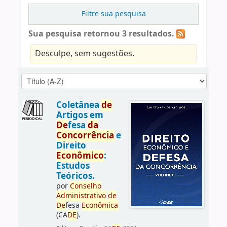
Filtre sua pesquisa
Sua pesquisa retornou 3 resultados.
Desculpe, sem sugestões.
Coletânea
de
Artigos em
De
fesa
da
Concorrência
e
Direito
Econômico
:
Estudos
Teóricos.
por
Conselho
Administrativo
de
De
fesa
Econômica
(CA
DE
).