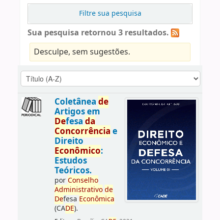
Filtre sua pesquisa
Sua pesquisa retornou 3 resultados.
Desculpe, sem sugestões.
Coletânea
de
Artigos em
De
fesa
da
Concorrência
e
Direito
Econômico
:
Estudos
Teóricos.
por
Conselho
Administrativo
de
De
fesa
Econômica
(CA
DE
).