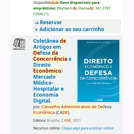
Disponibili
da
de
:
Itens disponíveis para
empréstimo:
[
Número
de
chama
da
:
341.3787
C694
]
(1).
Reservar
Adicionar ao seu carrinho
Coletânea
de
Artigos em
De
fesa
da
Concorrência
e
Direito
Econômico
:
Mercado
Médico-
Hospitalar e
Economia
Digital.
por
Conselho
Administrativo
de
De
fesa
Econômica
(CA
DE
).
Editora:
Brasília: CA
DE
, 2021
Recursos online:
Clique aqui para acessar online