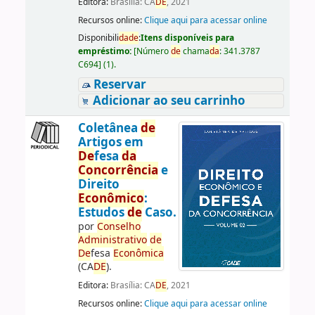
Editora:
Brasília: CA
DE
, 2021
Recursos online:
Clique aqui para acessar online
Disponibili
da
de
:
Itens disponíveis para
empréstimo:
[
Número
de
chama
da
:
341.3787
C694
]
(1).
Reservar
Adicionar ao seu carrinho
Coletânea
de
Artigos em
De
fesa
da
Concorrência
e
Direito
Econômico
:
Estudos
de
Caso.
por
Conselho
Administrativo
de
De
fesa
Econômica
(CA
DE
).
Editora:
Brasília: CA
DE
, 2021
Recursos online:
Clique aqui para acessar online