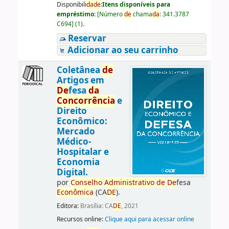
Disponibili
da
de
:
Itens disponíveis para
empréstimo:
[
Número
de
chama
da
:
341.3787
C694
]
(1).
Reservar
Adicionar ao seu carrinho
Coletânea
de
Artigos em
De
fesa
da
Concorrência
e
Direito
Econômico:
Mercado
Médico-
Hospitalar e
Economia
Digital.
por
Conselho
Administrativo
de
De
fesa
Econômica
(CA
DE
).
Editora:
Brasília: CA
DE
, 2021
Recursos online:
Clique aqui para acessar online