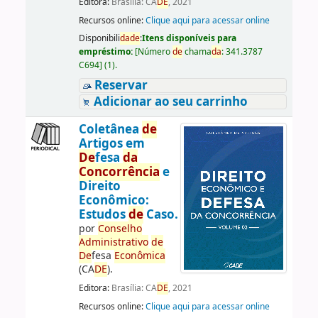
Editora:
Brasília: CA
DE
, 2021
Recursos online:
Clique aqui para acessar online
Disponibili
da
de
:
Itens disponíveis para
empréstimo:
[
Número
de
chama
da
:
341.3787
C694
]
(1).
Reservar
Adicionar ao seu carrinho
Coletânea
de
Artigos em
De
fesa
da
Concorrência
e
Direito
Econômico:
Estudos
de
Caso.
por
Conselho
Administrativo
de
De
fesa
Econômica
(CA
DE
).
Editora:
Brasília: CA
DE
, 2021
Recursos online:
Clique aqui para acessar online