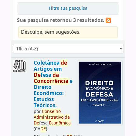
Filtre sua pesquisa
Sua pesquisa retornou 3 resultados.
Desculpe, sem sugestões.
Coletânea
de
Artigos em
De
fesa
da
Concorrência
e
Direito
Econômico:
Estudos
Teóricos.
por
Conselho
Administrativo
de
De
fesa
Econômica
(CA
DE
).