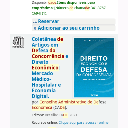
Disponibili
da
de
:
Itens disponíveis para
empréstimo:
[
Número
de
chama
da
:
341.3787
C694
]
(1).
Reservar
Adicionar ao seu carrinho
Coletânea
de
Artigos em
De
fesa
da
Concorrência
e
Direito
Econômico
:
Mercado
Médico-
Hospitalar e
Economia
Digital.
por
Conselho
Administrativo
de
De
fesa
Econômica
(CA
DE
).
Editora:
Brasília: CA
DE
, 2021
Recursos online:
Clique aqui para acessar online