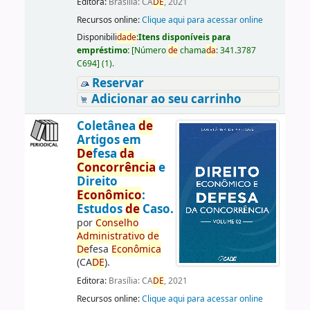
Editora:
Brasília: CA
DE
, 2021
Recursos online:
Clique aqui para acessar online
Disponibili
da
de
:
Itens disponíveis para
empréstimo:
[
Número
de
chama
da
:
341.3787
C694
]
(1).
Reservar
Adicionar ao seu carrinho
Coletânea
de
Artigos em
De
fesa
da
Concorrência
e
Direito
Econômico
:
Estudos
de
Caso.
por
Conselho
Administrativo
de
De
fesa
Econômica
(CA
DE
).
Editora:
Brasília: CA
DE
, 2021
Recursos online:
Clique aqui para acessar online