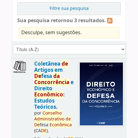
Filtre sua pesquisa
Sua pesquisa retornou 3 resultados.
Desculpe, sem sugestões.
Coletânea
de
Artigos em
De
fesa
da
Concorrência
e
Direito
Econômico
:
Estudos
Teóricos.
por
Conselho
Administrativo
de
De
fesa
Econômica
(CA
DE
).