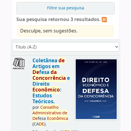
Filtre sua pesquisa
Sua pesquisa retornou 3 resultados.
Desculpe, sem sugestões.
Coletânea
de
Artigos em
De
fesa
da
Concorrência
e
Direito
Econômico
:
Estudos
Teóricos.
por
Conselho
Administrativo
de
De
fesa
Econômica
(CA
DE
).