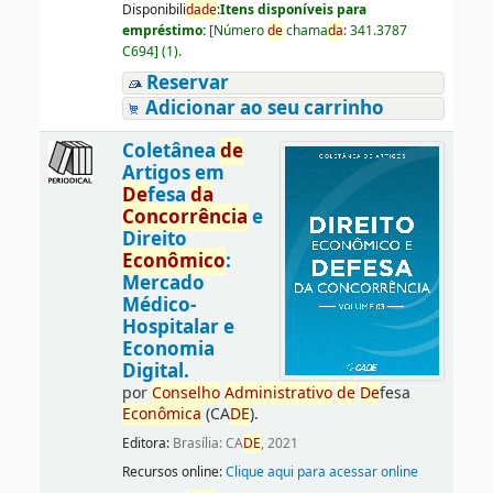
Disponibili
da
de
:
Itens disponíveis para
empréstimo:
[
Número
de
chama
da
:
341.3787
C694
]
(1).
Reservar
Adicionar ao seu carrinho
Coletânea
de
Artigos em
De
fesa
da
Concorrência
e
Direito
Econômico
:
Mercado
Médico-
Hospitalar e
Economia
Digital.
por
Conselho
Administrativo
de
De
fesa
Econômica
(CA
DE
).
Editora:
Brasília: CA
DE
, 2021
Recursos online:
Clique aqui para acessar online