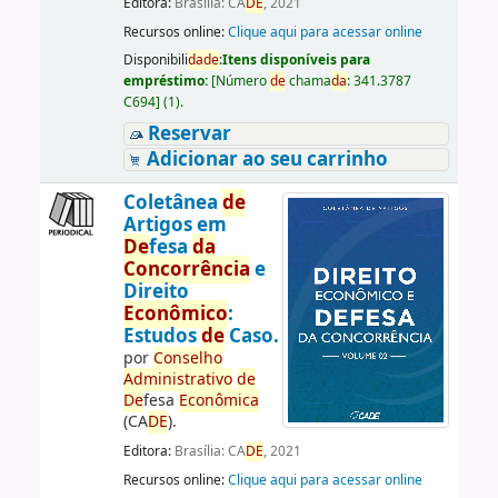
Editora:
Brasília: CA
DE
, 2021
Recursos online:
Clique aqui para acessar online
Disponibili
da
de
:
Itens disponíveis para
empréstimo:
[
Número
de
chama
da
:
341.3787
C694
]
(1).
Reservar
Adicionar ao seu carrinho
Coletânea
de
Artigos em
De
fesa
da
Concorrência
e
Direito
Econômico
:
Estudos
de
Caso.
por
Conselho
Administrativo
de
De
fesa
Econômica
(CA
DE
).
Editora:
Brasília: CA
DE
, 2021
Recursos online:
Clique aqui para acessar online