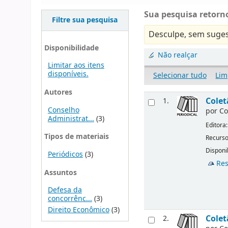
Sua pesquisa retorno
Filtre sua pesquisa
Desculpe, sem suges
Disponibilidade
Não realçar
Limitar aos itens
disponíveis.
Selecionar tudo
Lim
Autores
Colet
1.
Conselho
por
Co
Administrat...
(3)
Editora
Tipos de materiais
Recurso
Disponi
Periódicos
(3)
Res
Assuntos
Defesa da
concorrênc...
(3)
Direito Econômico
(3)
Colet
2.