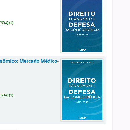
C694
]
(1).
conômico: Mercado Médico-
C694
]
(1).