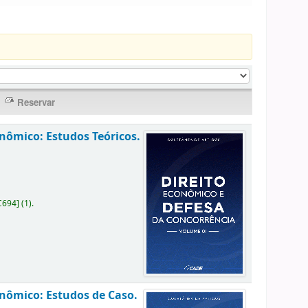
nômico: Estudos Teóricos.
C694
]
(1).
onômico: Estudos de Caso.