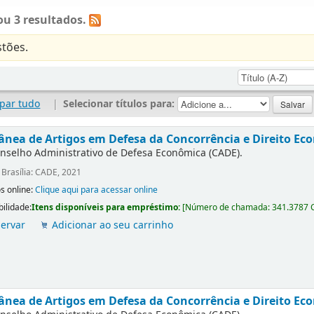
u 3 resultados.
tões.
par tudo
|
Selecionar títulos para:
ânea de Artigos em Defesa da Concorrência e Direito Eco
nselho Administrativo de Defesa Econômica (CADE).
:
Brasília: CADE, 2021
s online:
Clique aqui para acessar online
bilidade:
Itens disponíveis para empréstimo:
[
Número de chamada:
341.3787 
ervar
Adicionar ao seu carrinho
ânea de Artigos em Defesa da Concorrência e Direito Ec