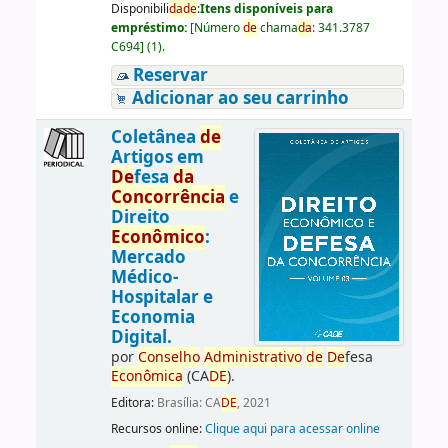
Disponibili
da
de
:
Itens disponíveis para
empréstimo:
[
Número
de
chama
da
:
341.3787
C694
]
(1).
Reservar
Adicionar ao seu carrinho
Coletânea
de
Artigos em
De
fesa
da
Concorrência
e
Direito
Econômico
:
Mercado
Médico-
Hospitalar e
Economia
Digital.
por
Conselho
Administrativo
de
De
fesa
Econômica
(CA
DE
).
Editora:
Brasília: CA
DE
, 2021
Recursos online:
Clique aqui para acessar online