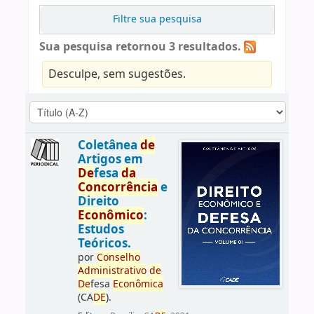
Filtre sua pesquisa
Sua pesquisa retornou 3 resultados.
Desculpe, sem sugestões.
Coletânea
de
Artigos em
De
fesa
da
Concorrência
e
Direito
Econômico
:
Estudos
Teóricos.
por
Conselho
Administrativo
de
De
fesa
Econômica
(CA
DE
).