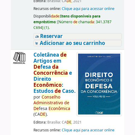
Editora:
Brasília: CA
DE
, 2021
Recursos online:
Clique aqui para acessar online
Disponibili
da
de
:
Itens disponíveis para
empréstimo:
[
Número
de
chama
da
:
341.3787
C694
]
(1).
Reservar
Adicionar ao seu carrinho
Coletânea
de
Artigos em
De
fesa
da
Concorrência
e
Direito
Econômico
:
Estudos
de
Caso.
por
Conselho
Administrativo
de
De
fesa
Econômica
(CA
DE
).
Editora:
Brasília: CA
DE
, 2021
Recursos online:
Clique aqui para acessar online