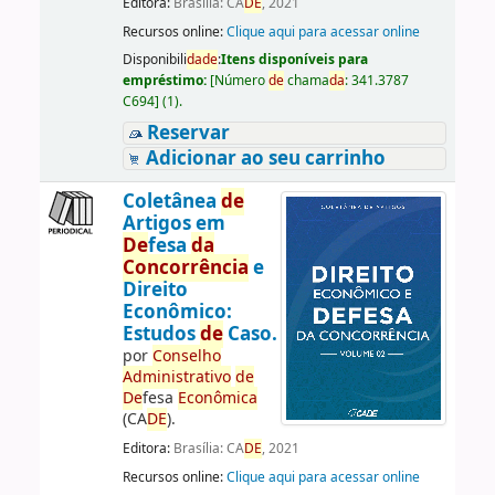
Editora:
Brasília: CA
DE
, 2021
Recursos online:
Clique aqui para acessar online
Disponibili
da
de
:
Itens disponíveis para
empréstimo:
[
Número
de
chama
da
:
341.3787
C694
]
(1).
Reservar
Adicionar ao seu carrinho
Coletânea
de
Artigos em
De
fesa
da
Concorrência
e
Direito
Econômico:
Estudos
de
Caso.
por
Conselho
Administrativo
de
De
fesa
Econômica
(CA
DE
).
Editora:
Brasília: CA
DE
, 2021
Recursos online:
Clique aqui para acessar online