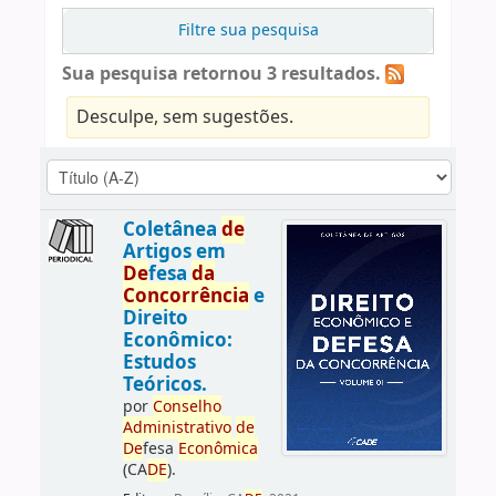
Filtre sua pesquisa
Sua pesquisa retornou 3 resultados.
Desculpe, sem sugestões.
Coletânea
de
Artigos em
De
fesa
da
Concorrência
e
Direito
Econômico:
Estudos
Teóricos.
por
Conselho
Administrativo
de
De
fesa
Econômica
(CA
DE
).