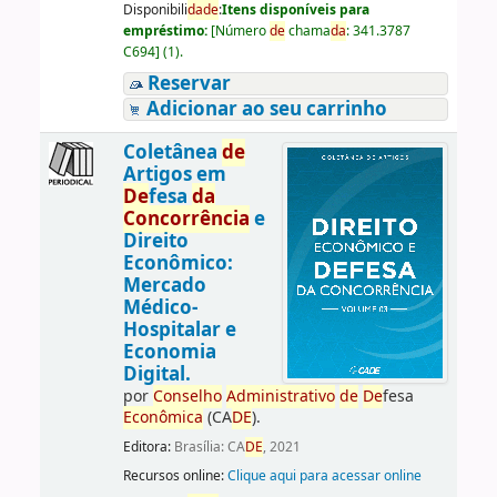
Disponibili
da
de
:
Itens disponíveis para
empréstimo:
[
Número
de
chama
da
:
341.3787
C694
]
(1).
Reservar
Adicionar ao seu carrinho
Coletânea
de
Artigos em
De
fesa
da
Concorrência
e
Direito
Econômico:
Mercado
Médico-
Hospitalar e
Economia
Digital.
por
Conselho
Administrativo
de
De
fesa
Econômica
(CA
DE
).
Editora:
Brasília: CA
DE
, 2021
Recursos online:
Clique aqui para acessar online