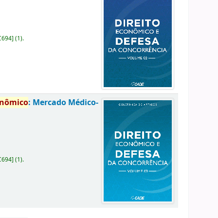
C694
]
(1).
onômico
: Mercado Médico-
C694
]
(1).