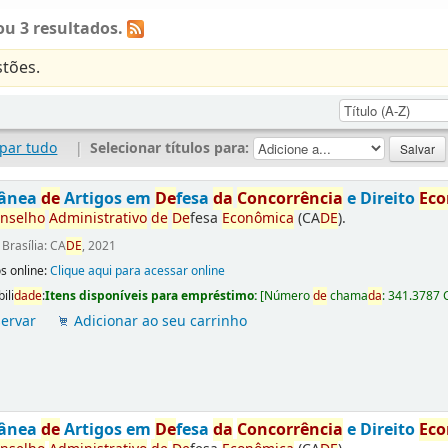
u 3 resultados.
tões.
par tudo
|
Selecionar títulos para:
tânea
de
Artigos em
De
fesa
da
Concorrência
e Direito
Ec
nselho
Administrativo
de
De
fesa
Econômica
(CA
DE
).
:
Brasília: CA
DE
, 2021
s online:
Clique aqui para acessar online
ili
da
de
:
Itens disponíveis para empréstimo:
[
Número
de
chama
da
:
341.3787 
ervar
Adicionar ao seu carrinho
tânea
de
Artigos em
De
fesa
da
Concorrência
e Direito
Ec