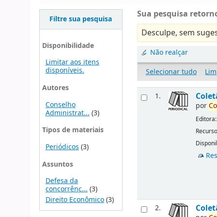
Sua pesquisa retorno
Filtre sua pesquisa
Desculpe, sem suges
Disponibilidade
Não realçar
Limitar aos itens
disponíveis.
Selecionar tudo
Lim
Autores
Cole
1.
Conselho
por
Co
Administrat...
(3)
Editora
Tipos de materiais
Recurso
Disponib
Periódicos
(3)
Res
Assuntos
Defesa da
concorrênc...
(3)
Direito Econômico
(3)
Cole
2.