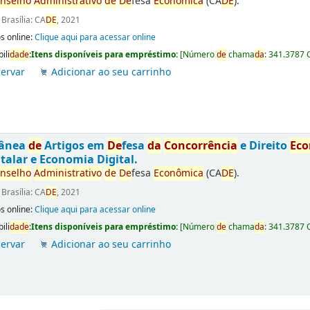
nselho
Administrativo
de
De
fesa
Econômica
(CA
DE
).
:
Brasília: CA
DE
, 2021
s online:
Clique aqui para acessar online
ili
da
de
:
Itens disponíveis para empréstimo:
[
Número
de
chama
da
:
341.3787 
ervar
Adicionar ao seu carrinho
tânea
de
Artigos em
De
fesa
da
Concorrência
e Direito
Ec
talar e Economia Digital.
nselho
Administrativo
de
De
fesa
Econômica
(CA
DE
).
:
Brasília: CA
DE
, 2021
s online:
Clique aqui para acessar online
ili
da
de
:
Itens disponíveis para empréstimo:
[
Número
de
chama
da
:
341.3787 
ervar
Adicionar ao seu carrinho