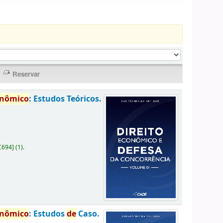
onômico
: Estudos Teóricos.
C694
]
(1).
onômico
: Estudos
de
Caso.