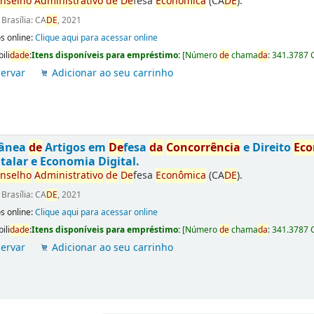
nselho
Administrativo
de
De
fesa
Econômica
(CA
DE
).
:
Brasília: CA
DE
, 2021
s online:
Clique aqui para acessar online
ili
da
de
:
Itens disponíveis para empréstimo:
[
Número
de
chama
da
:
341.3787 
ervar
Adicionar ao seu carrinho
tânea
de
Artigos em
De
fesa
da
Concorrência
e Direito
Ec
talar e Economia Digital.
nselho
Administrativo
de
De
fesa
Econômica
(CA
DE
).
:
Brasília: CA
DE
, 2021
s online:
Clique aqui para acessar online
ili
da
de
:
Itens disponíveis para empréstimo:
[
Número
de
chama
da
:
341.3787 
ervar
Adicionar ao seu carrinho