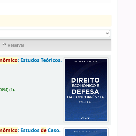
onômico
: Estudos Teóricos.
C694
]
(1).
onômico
: Estudos
de
Caso.