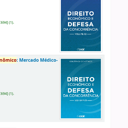
C694
]
(1).
onômico
: Mercado Médico-
C694
]
(1).