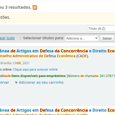
u 3 resultados.
tões.
par tudo
|
Selecionar títulos para:
tânea
de
Artigos em
De
fesa
da
Concorrência
e Direito
Ec
nselho
Administrativo
de
De
fesa
Econômica
(CA
DE
).
:
Brasília: CA
DE
, 2021
s online:
Clique aqui para acessar online
ili
da
de
:
Itens disponíveis para empréstimo:
[
Número
de
chama
da
:
341.3787 
ervar
Adicionar ao seu carrinho
tânea
de
Artigos em
De
fesa
da
Concorrência
e Direito
Ec