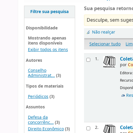
Sua pesquisa retorno
Filtre sua pesquisa
Desculpe, sem suges
Disponibilidade
Não realçar
Mostrando apenas
itens disponíveis
Selecionar tudo
Lim
Exibir todos os itens
Cole
1.
Autores
por
Co
Conselho
Editora
Administrat...
(3)
Recurso
Tipos de materiais
Disponib
Res
Periódicos
(3)
Assuntos
Defesa da
concorrênc...
(3)
Cole
2.
Direito Econômico
(3)