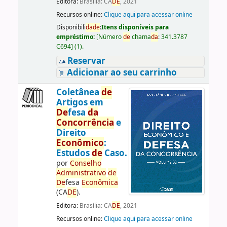
Editora:
Brasília: CA
DE
, 2021
Recursos online:
Clique aqui para acessar online
Disponibili
da
de
:
Itens disponíveis para
empréstimo:
[
Número
de
chama
da
:
341.3787
C694
]
(1).
Reservar
Adicionar ao seu carrinho
Coletânea
de
Artigos em
De
fesa
da
Concorrência
e
Direito
Econômico
:
Estudos
de
Caso.
por
Conselho
Administrativo
de
De
fesa
Econômica
(CA
DE
).
Editora:
Brasília: CA
DE
, 2021
Recursos online:
Clique aqui para acessar online