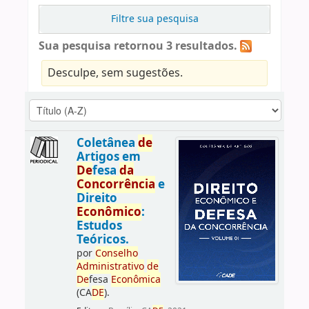
Filtre sua pesquisa
Sua pesquisa retornou 3 resultados.
Desculpe, sem sugestões.
Coletânea
de
Artigos em
De
fesa
da
Concorrência
e
Direito
Econômico
:
Estudos
Teóricos.
por
Conselho
Administrativo
de
De
fesa
Econômica
(CA
DE
).