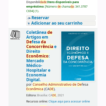
Disponibili
da
de
:
Itens disponíveis para
empréstimo:
[
Número
de
chama
da
:
341.3787
C694
]
(1).
Reservar
Adicionar ao seu carrinho
Coletânea
de
Artigos em
De
fesa
da
Concorrência
e
Direito
Econômico
:
Mercado
Médico-
Hospitalar e
Economia
Digital.
por
Conselho
Administrativo
de
De
fesa
Econômica
(CA
DE
).
Editora:
Brasília: CA
DE
, 2021
Recursos online:
Clique aqui para acessar online