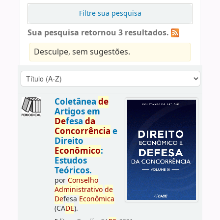
Filtre sua pesquisa
Sua pesquisa retornou 3 resultados.
Desculpe, sem sugestões.
Coletânea
de
Artigos em
De
fesa
da
Concorrência
e
Direito
Econômico
:
Estudos
Teóricos.
por
Conselho
Administrativo
de
De
fesa
Econômica
(CA
DE
).