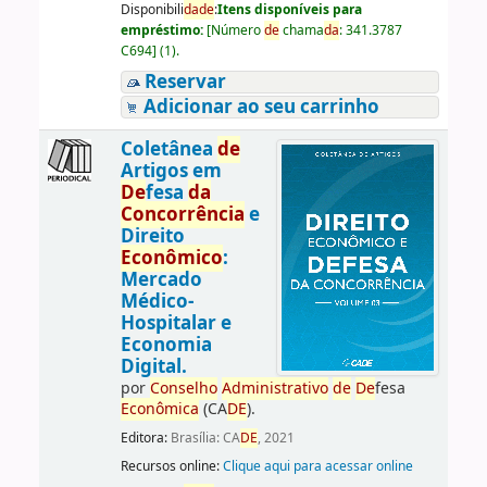
Disponibili
da
de
:
Itens disponíveis para
empréstimo:
[
Número
de
chama
da
:
341.3787
C694
]
(1).
Reservar
Adicionar ao seu carrinho
Coletânea
de
Artigos em
De
fesa
da
Concorrência
e
Direito
Econômico
:
Mercado
Médico-
Hospitalar e
Economia
Digital.
por
Conselho
Administrativo
de
De
fesa
Econômica
(CA
DE
).
Editora:
Brasília: CA
DE
, 2021
Recursos online:
Clique aqui para acessar online