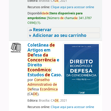
Editora:
Brasília: CA
DE
, 2021
Recursos online:
Clique aqui para acessar online
Disponibili
da
de
:
Itens disponíveis para
empréstimo:
[
Número
de
chama
da
:
341.3787
C694
]
(1).
Reservar
Adicionar ao seu carrinho
Coletânea
de
Artigos em
De
fesa
da
Concorrência
e
Direito
Econômico
:
Estudos
de
Caso.
por
Conselho
Administrativo
de
De
fesa
Econômica
(CA
DE
).
Editora:
Brasília: CA
DE
, 2021
Recursos online:
Clique aqui para acessar online