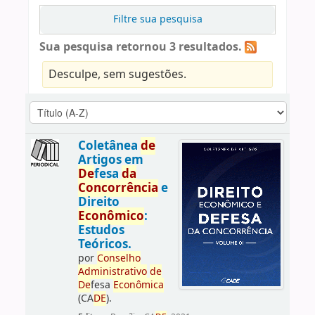
Filtre sua pesquisa
Sua pesquisa retornou 3 resultados.
Desculpe, sem sugestões.
Coletânea
de
Artigos em
De
fesa
da
Concorrência
e
Direito
Econômico
:
Estudos
Teóricos.
por
Conselho
Administrativo
de
De
fesa
Econômica
(CA
DE
).