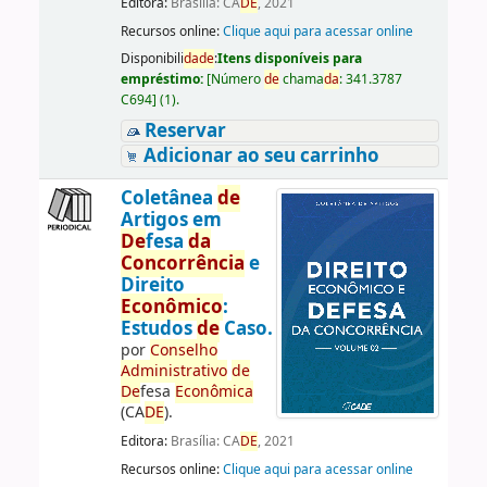
Editora:
Brasília: CA
DE
, 2021
Recursos online:
Clique aqui para acessar online
Disponibili
da
de
:
Itens disponíveis para
empréstimo:
[
Número
de
chama
da
:
341.3787
C694
]
(1).
Reservar
Adicionar ao seu carrinho
Coletânea
de
Artigos em
De
fesa
da
Concorrência
e
Direito
Econômico
:
Estudos
de
Caso.
por
Conselho
Administrativo
de
De
fesa
Econômica
(CA
DE
).
Editora:
Brasília: CA
DE
, 2021
Recursos online:
Clique aqui para acessar online