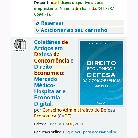
Disponibili
da
de
:
Itens disponíveis para
empréstimo:
[
Número
de
chama
da
:
341.3787
C694
]
(1).
Reservar
Adicionar ao seu carrinho
Coletânea
de
Artigos em
De
fesa
da
Concorrência
e
Direito
Econômico
:
Mercado
Médico-
Hospitalar e
Economia
Digital.
por
Conselho
Administrativo
de
De
fesa
Econômica
(CA
DE
).
Editora:
Brasília: CA
DE
, 2021
Recursos online:
Clique aqui para acessar online