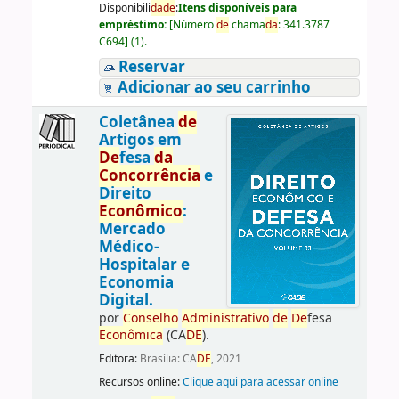
Disponibili
da
de
:
Itens disponíveis para
empréstimo:
[
Número
de
chama
da
:
341.3787
C694
]
(1).
Reservar
Adicionar ao seu carrinho
Coletânea
de
Artigos em
De
fesa
da
Concorrência
e
Direito
Econômico
:
Mercado
Médico-
Hospitalar e
Economia
Digital.
por
Conselho
Administrativo
de
De
fesa
Econômica
(CA
DE
).
Editora:
Brasília: CA
DE
, 2021
Recursos online:
Clique aqui para acessar online