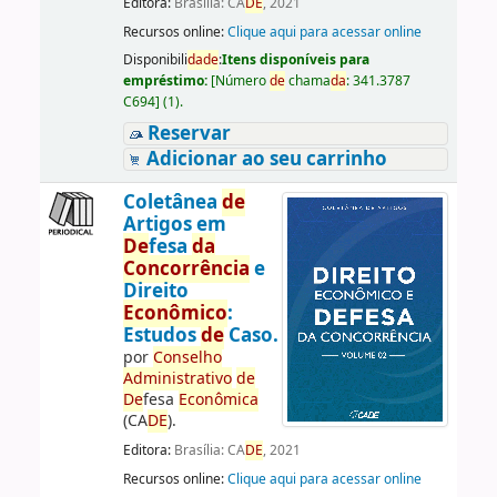
Editora:
Brasília: CA
DE
, 2021
Recursos online:
Clique aqui para acessar online
Disponibili
da
de
:
Itens disponíveis para
empréstimo:
[
Número
de
chama
da
:
341.3787
C694
]
(1).
Reservar
Adicionar ao seu carrinho
Coletânea
de
Artigos em
De
fesa
da
Concorrência
e
Direito
Econômico
:
Estudos
de
Caso.
por
Conselho
Administrativo
de
De
fesa
Econômica
(CA
DE
).
Editora:
Brasília: CA
DE
, 2021
Recursos online:
Clique aqui para acessar online