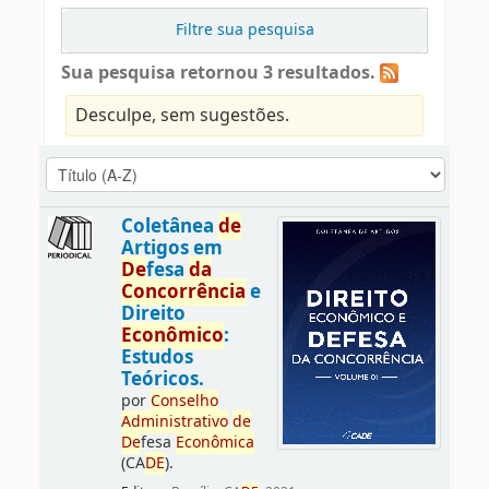
Filtre sua pesquisa
Sua pesquisa retornou 3 resultados.
Desculpe, sem sugestões.
Coletânea
de
Artigos em
De
fesa
da
Concorrência
e
Direito
Econômico
:
Estudos
Teóricos.
por
Conselho
Administrativo
de
De
fesa
Econômica
(CA
DE
).