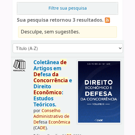
Filtre sua pesquisa
Sua pesquisa retornou 3 resultados.
Desculpe, sem sugestões.
Coletânea
de
Artigos em
De
fesa
da
Concorrência
e
Direito
Econômico
:
Estudos
Teóricos.
por
Conselho
Administrativo
de
De
fesa
Econômica
(CA
DE
).