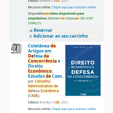
Editora:
Brasília: CA
DE
, 2021
Recursos online:
Clique aqui para acessar online
Disponibili
da
de
:
Itens disponíveis para
empréstimo:
[
Número
de
chama
da
:
341.3787
C694
]
(1).
Reservar
Adicionar ao seu carrinho
Coletânea
de
Artigos em
De
fesa
da
Concorrência
e
Direito
Econômico
:
Estudos
de
Caso.
por
Conselho
Administrativo
de
De
fesa
Econômica
(CA
DE
).
Editora:
Brasília: CA
DE
, 2021
Recursos online:
Clique aqui para acessar online