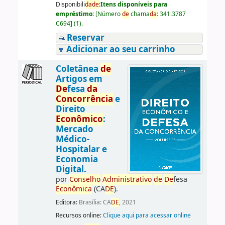
Disponibili
da
de
:
Itens disponíveis para
empréstimo:
[
Número
de
chama
da
:
341.3787
C694
]
(1).
Reservar
Adicionar ao seu carrinho
Coletânea
de
Artigos em
De
fesa
da
Concorrência
e
Direito
Econômico
:
Mercado
Médico-
Hospitalar e
Economia
Digital.
por
Conselho
Administrativo
de
De
fesa
Econômica
(CA
DE
).
Editora:
Brasília: CA
DE
, 2021
Recursos online:
Clique aqui para acessar online