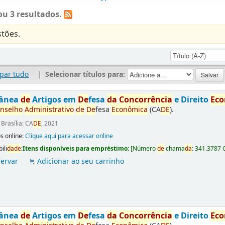
u 3 resultados.
tões.
par tudo
|
Selecionar títulos para:
tânea
de
Artigos em
De
fesa
da
Concorrência
e Direito
Ec
nselho
Administrativo
de
De
fesa
Econômica
(CA
DE
).
:
Brasília: CA
DE
, 2021
s online:
Clique aqui para acessar online
ili
da
de
:
Itens disponíveis para empréstimo:
[
Número
de
chama
da
:
341.3787 
ervar
Adicionar ao seu carrinho
tânea
de
Artigos em
De
fesa
da
Concorrência
e Direito
Ec