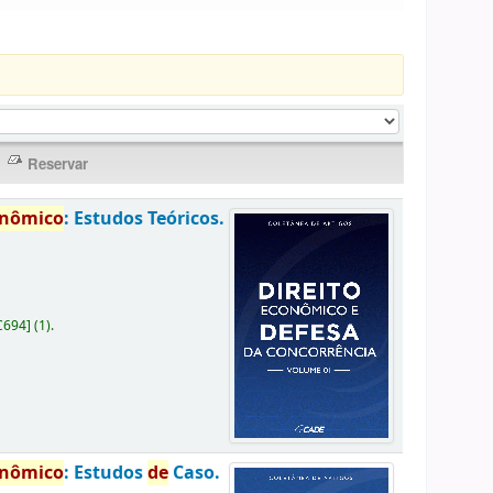
onômico
: Estudos Teóricos.
C694
]
(1).
onômico
: Estudos
de
Caso.