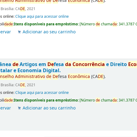
nselho
Administrativo
de
De
fesa
Econômica
(CA
DE
).
:
Brasília: CA
DE
, 2021
s online:
Clique aqui para acessar online
ili
da
de
:
Itens disponíveis para empréstimo:
[
Número
de
chama
da
:
341.3787 
ervar
Adicionar ao seu carrinho
tânea
de
Artigos em
De
fesa
da
Concorrência
e Direito
Ec
talar e Economia Digital.
nselho
Administrativo
de
De
fesa
Econômica
(CA
DE
).
:
Brasília: CA
DE
, 2021
s online:
Clique aqui para acessar online
ili
da
de
:
Itens disponíveis para empréstimo:
[
Número
de
chama
da
:
341.3787 
ervar
Adicionar ao seu carrinho