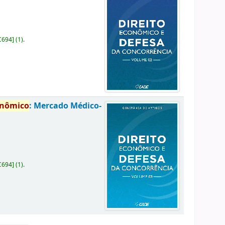
C694
]
(1).
onômico
: Mercado Médico-
C694
]
(1).