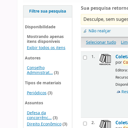
Sua pesquisa retorno
Filtre sua pesquisa
Desculpe, sem suges
Disponibilidade
Não realçar
Mostrando apenas
itens disponíveis
Selecionar tudo
Lim
Exibir todos os itens
Cole
1.
Autores
por
Co
Conselho
Editora
Administrat...
(3)
Recurso
Tipos de materiais
Disponib
Res
Periódicos
(3)
Assuntos
Defesa da
concorrênc...
(3)
Cole
2.
Direito Econômico
(3)