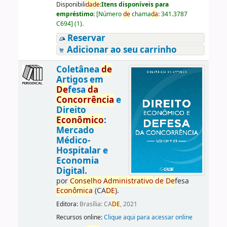
Disponibili
da
de
:
Itens disponíveis para
empréstimo:
[
Número
de
chama
da
:
341.3787
C694
]
(1).
Reservar
Adicionar ao seu carrinho
Coletânea
de
Artigos em
De
fesa
da
Concorrência
e
Direito
Econômico
:
Mercado
Médico-
Hospitalar e
Economia
Digital.
por
Conselho
Administrativo
de
De
fesa
Econômica
(CA
DE
).
Editora:
Brasília: CA
DE
, 2021
Recursos online:
Clique aqui para acessar online