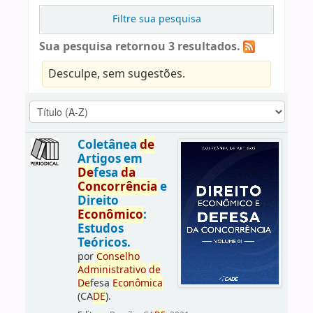
Filtre sua pesquisa
Sua pesquisa retornou 3 resultados.
Desculpe, sem sugestões.
Coletânea
de
Artigos em
De
fesa
da
Concorrência
e
Direito
Econômico
:
Estudos
Teóricos.
por
Conselho
Administrativo
de
De
fesa
Econômica
(CA
DE
).