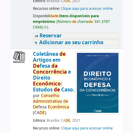
Editora:
Brasília: CA
DE
, 2021
Recursos online:
Clique aqui para acessar online
Disponibili
da
de
:
Itens disponíveis para
empréstimo:
[
Número
de
chama
da
:
341.3787
C694
]
(1).
Reservar
Adicionar ao seu carrinho
Coletânea
de
Artigos em
De
fesa
da
Concorrência
e
Direito
Econômico
:
Estudos
de
Caso.
por
Conselho
Administrativo
de
De
fesa
Econômica
(CA
DE
).
Editora:
Brasília: CA
DE
, 2021
Recursos online:
Clique aqui para acessar online