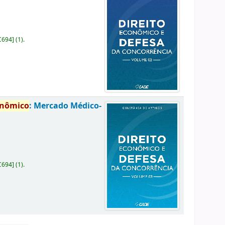
C694
]
(1).
onômico
: Mercado Médico-
C694
]
(1).