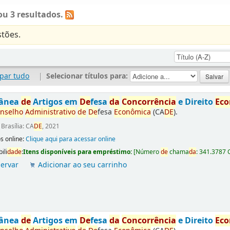
u 3 resultados.
tões.
par tudo
|
Selecionar títulos para:
tânea
de
Artigos em
De
fesa
da
Concorrência
e Direito
Ec
nselho
Administrativo
de
De
fesa
Econômica
(CA
DE
).
:
Brasília: CA
DE
, 2021
s online:
Clique aqui para acessar online
ili
da
de
:
Itens disponíveis para empréstimo:
[
Número
de
chama
da
:
341.3787 
ervar
Adicionar ao seu carrinho
tânea
de
Artigos em
De
fesa
da
Concorrência
e Direito
Ec