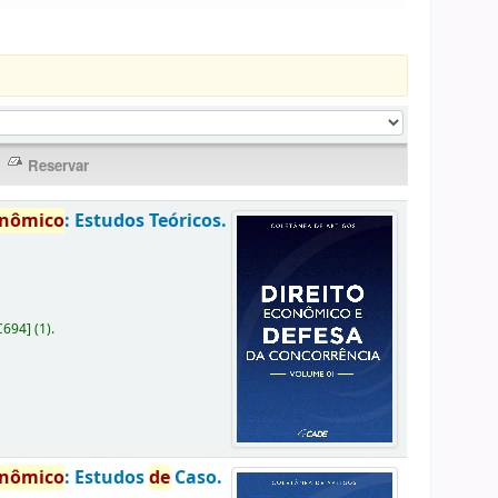
onômico
: Estudos Teóricos.
C694
]
(1).
onômico
: Estudos
de
Caso.