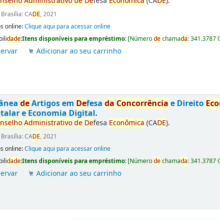
nselho
Administrativo
de
De
fesa
Econômica
(CA
DE
).
:
Brasília: CA
DE
, 2021
s online:
Clique aqui para acessar online
ili
da
de
:
Itens disponíveis para empréstimo:
[
Número
de
chama
da
:
341.3787 
ervar
Adicionar ao seu carrinho
tânea
de
Artigos em
De
fesa
da
Concorrência
e Direito
Ec
talar e Economia Digital.
nselho
Administrativo
de
De
fesa
Econômica
(CA
DE
).
:
Brasília: CA
DE
, 2021
s online:
Clique aqui para acessar online
ili
da
de
:
Itens disponíveis para empréstimo:
[
Número
de
chama
da
:
341.3787 
ervar
Adicionar ao seu carrinho