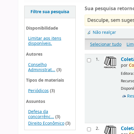
Sua pesquisa retorno
Filtre sua pesquisa
Desculpe, sem suges
Disponibilidade
Não realçar
Limitar aos itens
disponíveis.
Selecionar tudo
Lim
Autores
Cole
1.
Conselho
por
Co
Administrat...
(3)
Editora
Tipos de materiais
Recurso
Disponib
Periódicos
(3)
Res
Assuntos
Defesa da
concorrênc...
(3)
Direito Econômico
(3)
Cole
2.