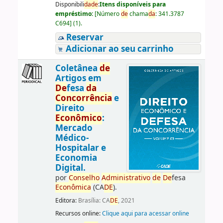
Disponibili
da
de
:
Itens disponíveis para
empréstimo:
[
Número
de
chama
da
:
341.3787
C694
]
(1).
Reservar
Adicionar ao seu carrinho
Coletânea
de
Artigos em
De
fesa
da
Concorrência
e
Direito
Econômico
:
Mercado
Médico-
Hospitalar e
Economia
Digital.
por
Conselho
Administrativo
de
De
fesa
Econômica
(CA
DE
).
Editora:
Brasília: CA
DE
, 2021
Recursos online:
Clique aqui para acessar online