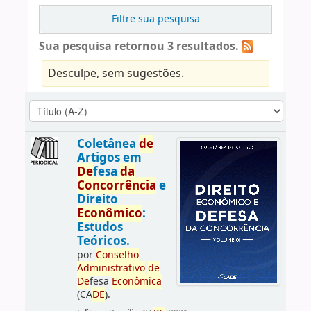
Filtre sua pesquisa
Sua pesquisa retornou 3 resultados.
Desculpe, sem sugestões.
Coletânea
de
Artigos em
De
fesa
da
Concorrência
e
Direito
Econômico
:
Estudos
Teóricos.
por
Conselho
Administrativo
de
De
fesa
Econômica
(CA
DE
).