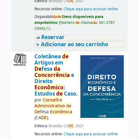
Editora:
Brasília: CA
DE
, 2021
Recursos online:
Clique aqui para acessar online
Disponibili
da
de
:
Itens disponíveis para
empréstimo:
[
Número
de
chama
da
:
341.3787
C694
]
(1).
Reservar
Adicionar ao seu carrinho
Coletânea
de
Artigos em
De
fesa
da
Concorrência
e
Direito
Econômico
:
Estudos
de
Caso.
por
Conselho
Administrativo
de
De
fesa
Econômica
(CA
DE
).
Editora:
Brasília: CA
DE
, 2021
Recursos online:
Clique aqui para acessar online