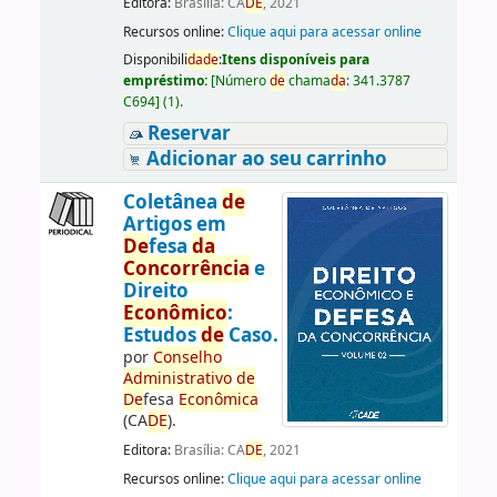
Editora:
Brasília: CA
DE
, 2021
Recursos online:
Clique aqui para acessar online
Disponibili
da
de
:
Itens disponíveis para
empréstimo:
[
Número
de
chama
da
:
341.3787
C694
]
(1).
Reservar
Adicionar ao seu carrinho
Coletânea
de
Artigos em
De
fesa
da
Concorrência
e
Direito
Econômico
:
Estudos
de
Caso.
por
Conselho
Administrativo
de
De
fesa
Econômica
(CA
DE
).
Editora:
Brasília: CA
DE
, 2021
Recursos online:
Clique aqui para acessar online