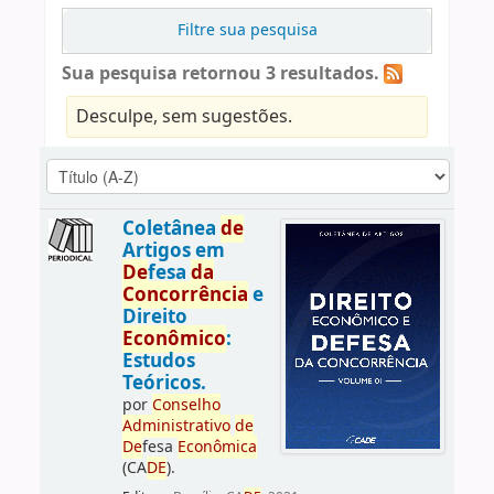
Filtre sua pesquisa
Sua pesquisa retornou 3 resultados.
Desculpe, sem sugestões.
Coletânea
de
Artigos em
De
fesa
da
Concorrência
e
Direito
Econômico
:
Estudos
Teóricos.
por
Conselho
Administrativo
de
De
fesa
Econômica
(CA
DE
).