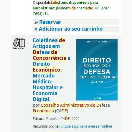
Disponibili
da
de
:
Itens disponíveis para
empréstimo:
[
Número
de
chama
da
:
341.3787
C694
]
(1).
Reservar
Adicionar ao seu carrinho
Coletânea
de
Artigos em
De
fesa
da
Concorrência
e
Direito
Econômico
:
Mercado
Médico-
Hospitalar e
Economia
Digital.
por
Conselho
Administrativo
de
De
fesa
Econômica
(CA
DE
).
Editora:
Brasília: CA
DE
, 2021
Recursos online:
Clique aqui para acessar online