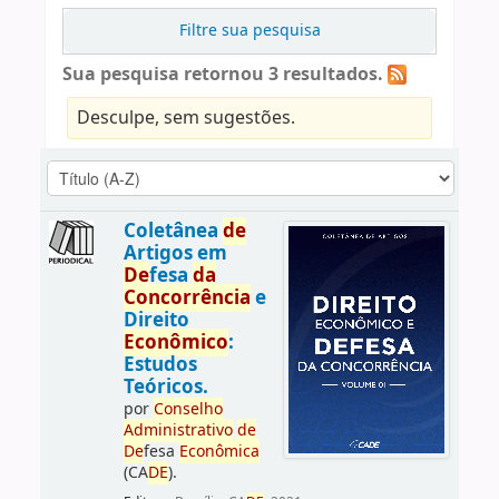
Filtre sua pesquisa
Sua pesquisa retornou 3 resultados.
Desculpe, sem sugestões.
Coletânea
de
Artigos em
De
fesa
da
Concorrência
e
Direito
Econômico
:
Estudos
Teóricos.
por
Conselho
Administrativo
de
De
fesa
Econômica
(CA
DE
).