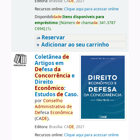
Editora:
Brasília: CA
DE
, 2021
Recursos online:
Clique aqui para acessar online
Disponibili
da
de
:
Itens disponíveis para
empréstimo:
[
Número
de
chama
da
:
341.3787
C694
]
(1).
Reservar
Adicionar ao seu carrinho
Coletânea
de
Artigos em
De
fesa
da
Concorrência
e
Direito
Econômico
:
Estudos
de
Caso.
por
Conselho
Administrativo
de
De
fesa
Econômica
(CA
DE
).
Editora:
Brasília: CA
DE
, 2021
Recursos online:
Clique aqui para acessar online