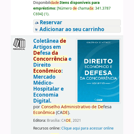
Disponibili
da
de
:
Itens disponíveis para
empréstimo:
[
Número
de
chama
da
:
341.3787
C694
]
(1).
Reservar
Adicionar ao seu carrinho
Coletânea
de
Artigos em
De
fesa
da
Concorrência
e
Direito
Econômico
:
Mercado
Médico-
Hospitalar e
Economia
Digital.
por
Conselho
Administrativo
de
De
fesa
Econômica
(CA
DE
).
Editora:
Brasília: CA
DE
, 2021
Recursos online:
Clique aqui para acessar online