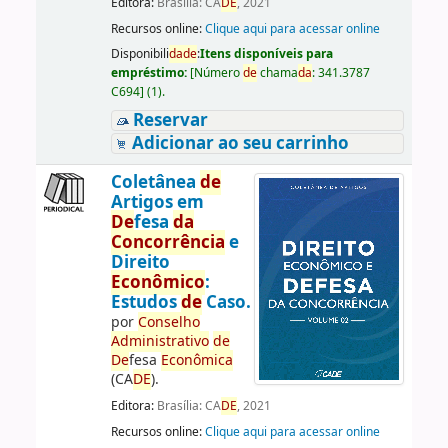
Editora:
Brasília: CA
DE
, 2021
Recursos online:
Clique aqui para acessar online
Disponibili
da
de
:
Itens disponíveis para
empréstimo:
[
Número
de
chama
da
:
341.3787
C694
]
(1).
Reservar
Adicionar ao seu carrinho
Coletânea
de
Artigos em
De
fesa
da
Concorrência
e
Direito
Econômico
:
Estudos
de
Caso.
por
Conselho
Administrativo
de
De
fesa
Econômica
(CA
DE
).
Editora:
Brasília: CA
DE
, 2021
Recursos online:
Clique aqui para acessar online