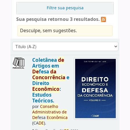
Filtre sua pesquisa
Sua pesquisa retornou 3 resultados.
Desculpe, sem sugestões.
Coletânea
de
Artigos em
De
fesa
da
Concorrência
e
Direito
Econômico
:
Estudos
Teóricos.
por
Conselho
Administrativo
de
De
fesa
Econômica
(CA
DE
).