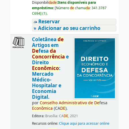
Disponibili
da
de
:
Itens disponíveis para
empréstimo:
[
Número
de
chama
da
:
341.3787
C694
]
(1).
Reservar
Adicionar ao seu carrinho
Coletânea
de
Artigos em
De
fesa
da
Concorrência
e
Direito
Econômico
:
Mercado
Médico-
Hospitalar e
Economia
Digital.
por
Conselho
Administrativo
de
De
fesa
Econômica
(CA
DE
).
Editora:
Brasília: CA
DE
, 2021
Recursos online:
Clique aqui para acessar online