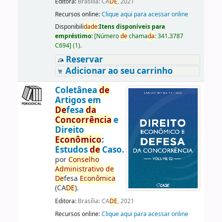
Editora:
Brasília: CA
DE
, 2021
Recursos online:
Clique aqui para acessar online
Disponibili
da
de
:
Itens disponíveis para
empréstimo:
[
Número
de
chama
da
:
341.3787
C694
]
(1).
Reservar
Adicionar ao seu carrinho
Coletânea
de
Artigos em
De
fesa
da
Concorrência
e
Direito
Econômico
:
Estudos
de
Caso.
por
Conselho
Administrativo
de
De
fesa
Econômica
(CA
DE
).
Editora:
Brasília: CA
DE
, 2021
Recursos online:
Clique aqui para acessar online