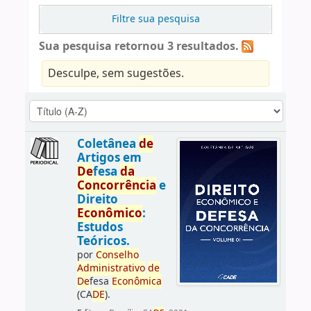
Filtre sua pesquisa
Sua pesquisa retornou 3 resultados.
Desculpe, sem sugestões.
Coletânea
de
Artigos em
De
fesa
da
Concorrência
e
Direito
Econômico
:
Estudos
Teóricos.
por
Conselho
Administrativo
de
De
fesa
Econômica
(CA
DE
).