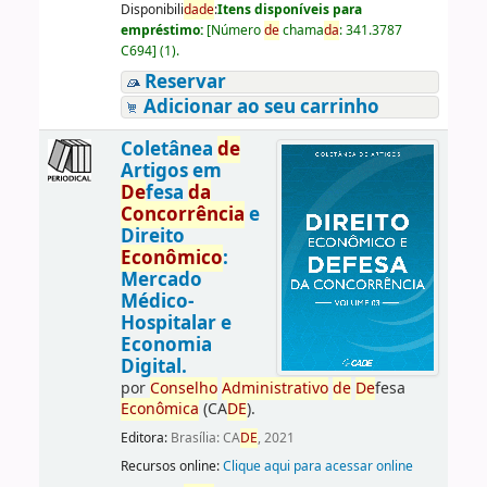
Disponibili
da
de
:
Itens disponíveis para
empréstimo:
[
Número
de
chama
da
:
341.3787
C694
]
(1).
Reservar
Adicionar ao seu carrinho
Coletânea
de
Artigos em
De
fesa
da
Concorrência
e
Direito
Econômico
:
Mercado
Médico-
Hospitalar e
Economia
Digital.
por
Conselho
Administrativo
de
De
fesa
Econômica
(CA
DE
).
Editora:
Brasília: CA
DE
, 2021
Recursos online:
Clique aqui para acessar online