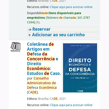
Editora:
Brasília: CA
DE
, 2021
Recursos online:
Clique aqui para acessar online
Disponibili
da
de
:
Itens disponíveis para
empréstimo:
[
Número
de
chama
da
:
341.3787
C694
]
(1).
Reservar
Adicionar ao seu carrinho
Coletânea
de
Artigos em
De
fesa
da
Concorrência
e
Direito
Econômico
:
Estudos
de
Caso.
por
Conselho
Administrativo
de
De
fesa
Econômica
(CA
DE
).
Editora:
Brasília: CA
DE
, 2021
Recursos online:
Clique aqui para acessar online