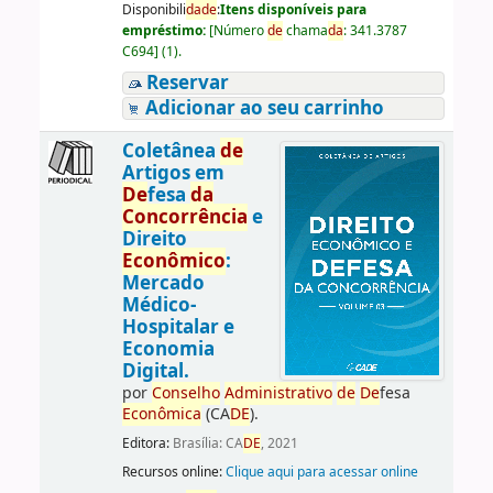
Disponibili
da
de
:
Itens disponíveis para
empréstimo:
[
Número
de
chama
da
:
341.3787
C694
]
(1).
Reservar
Adicionar ao seu carrinho
Coletânea
de
Artigos em
De
fesa
da
Concorrência
e
Direito
Econômico
:
Mercado
Médico-
Hospitalar e
Economia
Digital.
por
Conselho
Administrativo
de
De
fesa
Econômica
(CA
DE
).
Editora:
Brasília: CA
DE
, 2021
Recursos online:
Clique aqui para acessar online