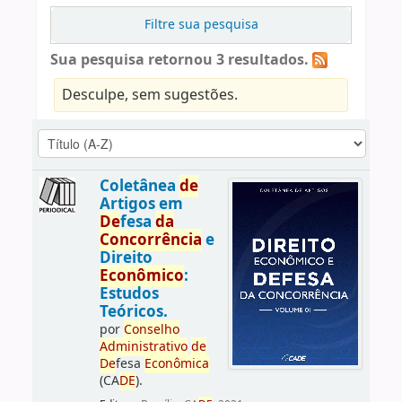
Filtre sua pesquisa
Sua pesquisa retornou 3 resultados.
Desculpe, sem sugestões.
Coletânea
de
Artigos em
De
fesa
da
Concorrência
e
Direito
Econômico
:
Estudos
Teóricos.
por
Conselho
Administrativo
de
De
fesa
Econômica
(CA
DE
).