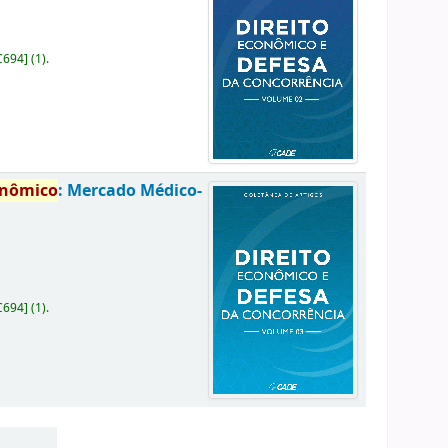
C694
]
(1).
onômico
: Mercado Médico-
C694
]
(1).