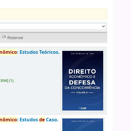
onômico
: Estudos Teóricos.
C694
]
(1).
onômico
: Estudos
de
Caso.