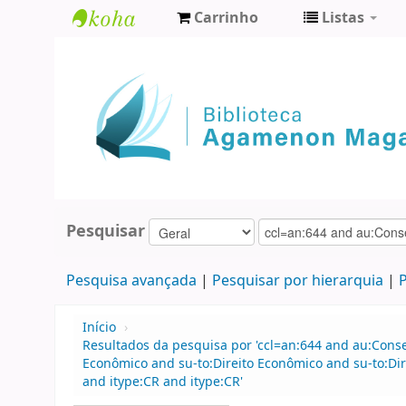
Carrinho
Listas
Biblioteca
Agamenon
Magalhães
Pesquisar
Pesquisa avançada
Pesquisar por hierarquia
P
Início
›
Resultados da pesquisa por 'ccl=an:644 and au:Conse
Econômico and su-to:Direito Econômico and su-to:Di
and itype:CR and itype:CR'