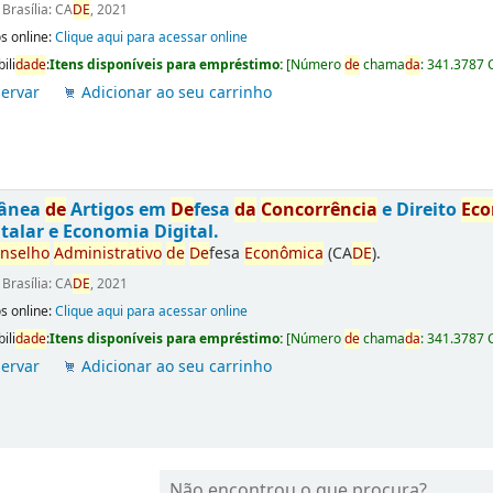
:
Brasília: CA
DE
, 2021
s online:
Clique aqui para acessar online
ili
da
de
:
Itens disponíveis para empréstimo:
[
Número
de
chama
da
:
341.3787 
ervar
Adicionar ao seu carrinho
tânea
de
Artigos em
De
fesa
da
Concorrência
e Direito
Ec
talar e Economia Digital.
nselho
Administrativo
de
De
fesa
Econômica
(CA
DE
).
:
Brasília: CA
DE
, 2021
s online:
Clique aqui para acessar online
ili
da
de
:
Itens disponíveis para empréstimo:
[
Número
de
chama
da
:
341.3787 
ervar
Adicionar ao seu carrinho
Não encontrou o que procura?