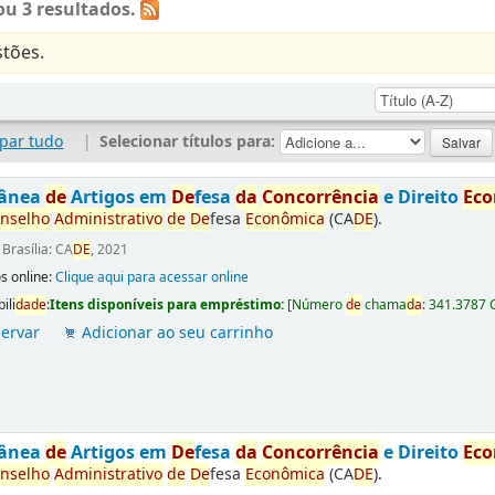
u 3 resultados.
tões.
par tudo
|
Selecionar títulos para:
tânea
de
Artigos em
De
fesa
da
Concorrência
e Direito
Ec
nselho
Administrativo
de
De
fesa
Econômica
(CA
DE
).
:
Brasília: CA
DE
, 2021
s online:
Clique aqui para acessar online
ili
da
de
:
Itens disponíveis para empréstimo:
[
Número
de
chama
da
:
341.3787 
ervar
Adicionar ao seu carrinho
tânea
de
Artigos em
De
fesa
da
Concorrência
e Direito
Ec
nselho
Administrativo
de
De
fesa
Econômica
(CA
DE
).