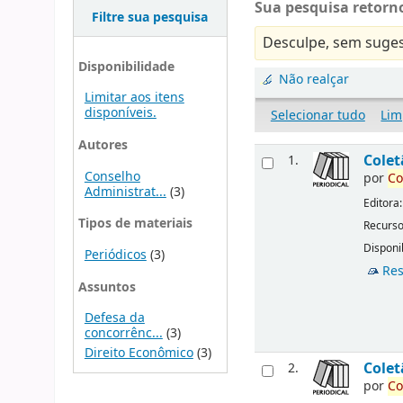
Sua pesquisa retorno
Filtre sua pesquisa
Desculpe, sem suges
Disponibilidade
Não realçar
Limitar aos itens
disponíveis.
Selecionar tudo
Lim
Autores
Cole
1.
Conselho
por
Co
Administrat...
(3)
Editora
Tipos de materiais
Recurso
Disponib
Periódicos
(3)
Res
Assuntos
Defesa da
concorrênc...
(3)
Direito Econômico
(3)
Cole
2.
por
Co