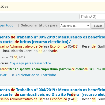
tões.
par tudo
|
Selecionar títulos para:
mento
de
Trabalho nº 001/2019 : Mensurando os benefíci
o cartel
de
britas [recurso eletrônico] /
selho
Administrativo
de
De
fesa
Econômica
(CA
DE
)
|
Resen
de
, Gui
|
Lima, Ricardo Carvalho
de
Andra
de
.
rasília: CA
DE
, 2019
 online:
Clique aqui para acessar online
li
da
de
:
Itens disponíveis para empréstimo:
[
Número
de
chama
da
:
341.3787 D
rvar
Adicionar ao seu carrinho
mento
de
Trabalho nº 004/2019 : Mensurando os benefíci
o cartel
de
combustíveis no Distrito Fe
de
ral [recurso elet
selho
Administrativo
de
De
fesa
Econômica
(CA
DE
)
|
Resen
de
, Gui