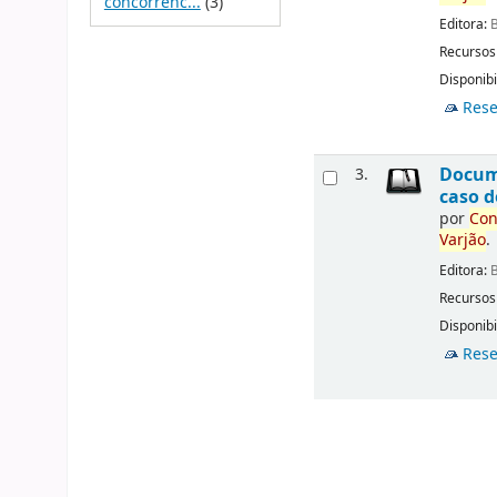
concorrênc...
(3)
Editora:
B
Recursos
Disponibi
Rese
Docu
3.
caso d
por
Con
Varjão
.
Editora:
B
Recursos
Disponibi
Rese