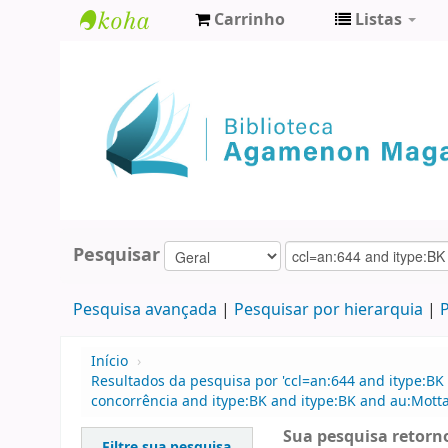
Carrinho
Listas
Biblioteca
Agamenon
Magalhães
Pesquisar
Pesquisa avançada
Pesquisar por hierarquia
P
Início
›
Resultados da pesquisa por 'ccl=an:644 and itype:BK
concorrência and itype:BK and itype:BK and au:Motta
Sua pesquisa retorno
Filtre sua pesquisa