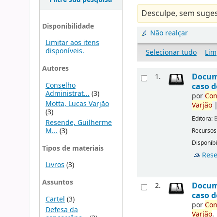
Desculpe, sem suges
Disponibilidade
Não realçar
Limitar aos itens
disponíveis.
Selecionar tudo
Lim
Autores
Docu
1.
Conselho
caso d
Administrat...
(3)
por
Con
Motta, Lucas Varjão
Varjão
(3)
Editora:
B
Resende, Guilherme
M...
(3)
Recursos
Disponibi
Tipos de materiais
Rese
Livros
(3)
Assuntos
Docu
2.
caso d
Cartel
(3)
por
Con
Defesa da
Varjão
.