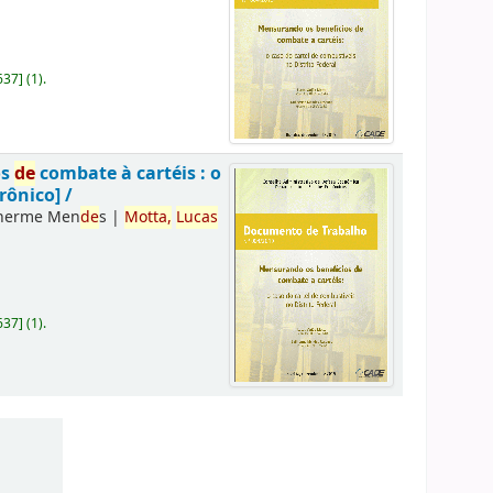
637
]
(1).
os
de
combate à cartéis : o
rônico] /
lherme Men
de
s
|
Motta,
Lucas
637
]
(1).