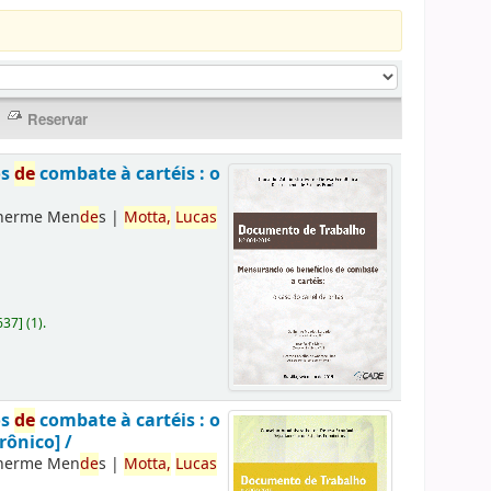
os
de
combate à cartéis : o
lherme Men
de
s
|
Motta,
Lucas
637
]
(1).
os
de
combate à cartéis : o
rônico] /
lherme Men
de
s
|
Motta,
Lucas