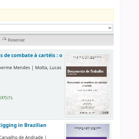
 de combate à cartéis : o
lherme Mendes
|
Motta, Lucas
637
]
(1).
igging in Brazilian
 Carvalho de Andrade
|