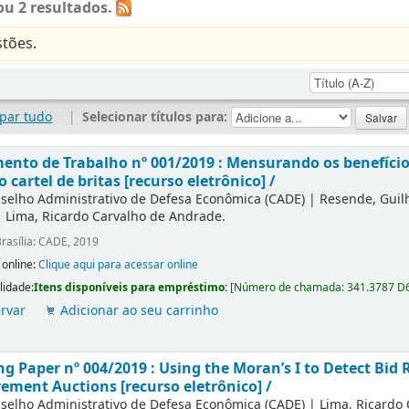
u 2 resultados.
tões.
par tudo
|
Selecionar títulos para:
nto de Trabalho nº 001/2019 : Mensurando os benefícios
o cartel de britas [recurso eletrônico] /
selho Administrativo de Defesa Econômica (CADE)
|
Resende, Gui
|
Lima, Ricardo Carvalho de Andrade.
rasília: CADE, 2019
 online:
Clique aqui para acessar online
lidade:
Itens disponíveis para empréstimo:
[
Número de chamada:
341.3787 D
rvar
Adicionar ao seu carrinho
g Paper nº 004/2019 : Using the Moran’s I to Detect Bid R
ement Auctions [recurso eletrônico] /
selho Administrativo de Defesa Econômica (CADE)
|
Lima, Ricardo