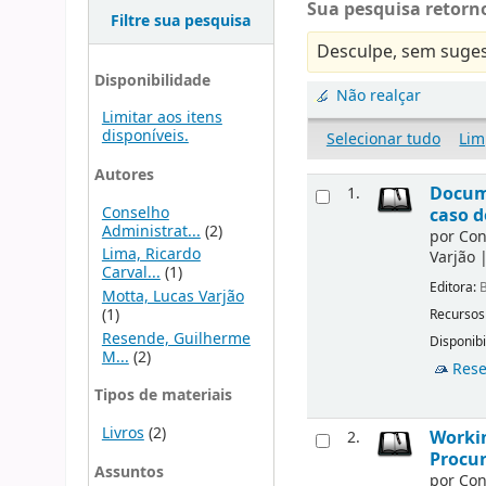
Sua pesquisa retorno
Filtre sua pesquisa
Desculpe, sem suges
Disponibilidade
Não realçar
Limitar aos itens
disponíveis.
Selecionar tudo
Lim
Autores
Docume
1.
Conselho
caso d
Administrat...
(2)
por
Con
Lima, Ricardo
Varjão
Carval...
(1)
Editora:
B
Motta, Lucas Varjão
(1)
Recursos
Resende, Guilherme
Disponibi
M...
(2)
Rese
Tipos de materiais
Livros
(2)
Workin
2.
Procur
Assuntos
por
Con