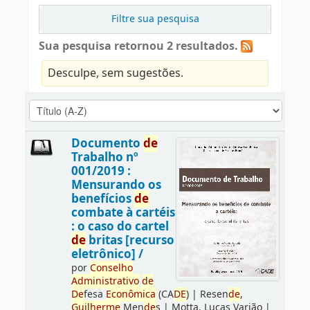
Filtre sua pesquisa
Sua pesquisa retornou 2 resultados.
Desculpe, sem sugestões.
Documento
de
Trabalho nº
001/2019 :
Mensurando os
benefícios
de
combate à cartéis
: o caso do cartel
de
britas [recurso
eletrônico] /
por
Conselho
Administrativo
de
De
fesa
Econômica
(CA
DE
)
|
Resen
de
,
Guilherme
Men
de
s
|
Motta, Lucas Varjão
|