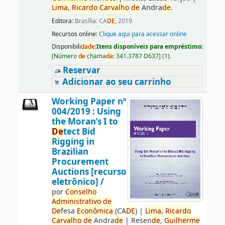
Lima,
Ricardo
Carvalho
de
Andra
de
.
Editora:
Brasília: CA
DE
, 2019
Recursos online:
Clique aqui para acessar online
Disponibili
da
de
:
Itens disponíveis para empréstimo:
[
Número
de
chama
da
:
341.3787 D637
]
(1).
Reservar
Adicionar ao seu carrinho
Working Paper nº
004/2019 : Using
the Moran’s I to
De
tect Bid
Rigging in
Brazilian
Procurement
Auctions [recurso
eletrônico] /
por
Conselho
Administrativo
de
De
fesa
Econômica
(CA
DE
)
|
Lima,
Ricardo
Carvalho
de
Andra
de
|
Resen
de
,
Guilherme