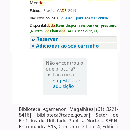
Men
de
s.
Editora:
Brasília: CA
DE
, 2019
Recursos online:
Clique aqui para acessar online
Disponibili
da
de
:
Itens disponíveis para empréstimo:
[
Número
de
chama
da
:
341.3787 W926
]
(1).
Reservar
Adicionar ao seu carrinho
Não encontrou o
que procura?
Faça uma
sugestão de
aquisição
Biblioteca Agamenon Magalhães|(61) 3221-
8416| biblioteca@cade.gov.br| Setor de
Edifícios de Utilidade Pública Norte – SEPN,
Entrequadra 515, Conjunto D, Lote 4, Edifício