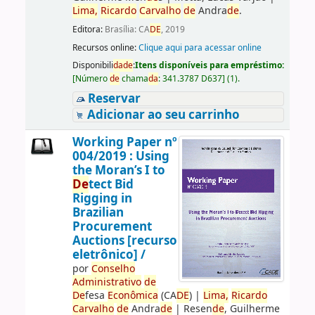
Lima,
Ricardo
Carvalho
de
Andra
de
.
Editora:
Brasília: CA
DE
, 2019
Recursos online:
Clique aqui para acessar online
Disponibili
da
de
:
Itens disponíveis para empréstimo:
[
Número
de
chama
da
:
341.3787 D637
]
(1).
Reservar
Adicionar ao seu carrinho
Working Paper nº
004/2019 : Using
the Moran’s I to
De
tect Bid
Rigging in
Brazilian
Procurement
Auctions [recurso
eletrônico] /
por
Conselho
Administrativo
de
De
fesa
Econômica
(CA
DE
)
|
Lima,
Ricardo
Carvalho
de
Andra
de
|
Resen
de
, Guilherme