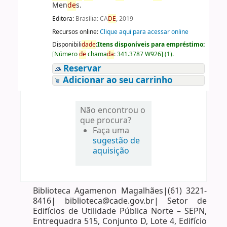
Men
de
s.
Editora:
Brasília: CA
DE
, 2019
Recursos online:
Clique aqui para acessar online
Disponibili
da
de
:
Itens disponíveis para empréstimo:
[
Número
de
chama
da
:
341.3787 W926
]
(1).
Reservar
Adicionar ao seu carrinho
Não encontrou o
que procura?
Faça uma
sugestão de
aquisição
Biblioteca Agamenon Magalhães|(61) 3221-
8416| biblioteca@cade.gov.br| Setor de
Edifícios de Utilidade Pública Norte – SEPN,
Entrequadra 515, Conjunto D, Lote 4, Edifício