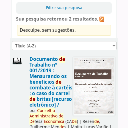
Filtre sua pesquisa
Sua pesquisa retornou 2 resultados.
Desculpe, sem sugestões.
Documento
de
Trabalho nº
001/2019 :
Mensurando os
benefícios
de
combate à cartéis
: o caso do cartel
de
britas [recurso
eletrônico] /
por
Conselho
Administrativo
de
De
fesa
Econômica
(CA
DE
)
|
Resen
de
,
Guilherme Men
de
s
|
Motta, Lucas Varjão
|