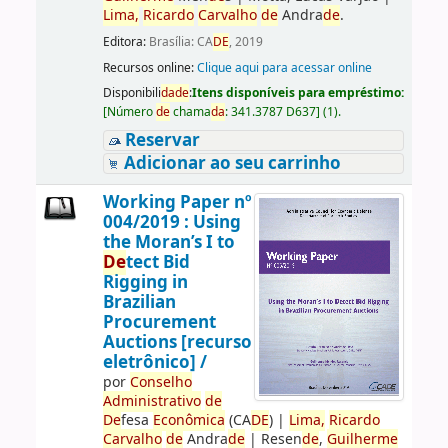
Lima,
Ricardo
Carvalho
de
Andra
de
.
Editora:
Brasília: CA
DE
, 2019
Recursos online:
Clique aqui para acessar online
Disponibili
da
de
:
Itens disponíveis para empréstimo:
[
Número
de
chama
da
:
341.3787 D637
]
(1).
Reservar
Adicionar ao seu carrinho
Working Paper nº
004/2019 : Using
the Moran’s I to
De
tect Bid
Rigging in
Brazilian
Procurement
Auctions [recurso
eletrônico] /
por
Conselho
Administrativo
de
De
fesa
Econômica
(CA
DE
)
|
Lima,
Ricardo
Carvalho
de
Andra
de
|
Resen
de
,
Guilherme