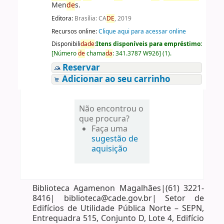
Men
de
s.
Editora:
Brasília: CA
DE
, 2019
Recursos online:
Clique aqui para acessar online
Disponibili
da
de
:
Itens disponíveis para empréstimo:
[
Número
de
chama
da
:
341.3787 W926
]
(1).
Reservar
Adicionar ao seu carrinho
Não encontrou o
que procura?
Faça uma
sugestão de
aquisição
Biblioteca Agamenon Magalhães|(61) 3221-
8416| biblioteca@cade.gov.br| Setor de
Edifícios de Utilidade Pública Norte – SEPN,
Entrequadra 515, Conjunto D, Lote 4, Edifício