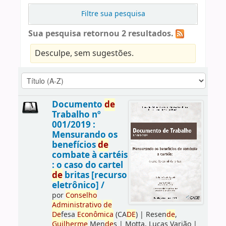
Filtre sua pesquisa
Sua pesquisa retornou 2 resultados.
Desculpe, sem sugestões.
Documento
de
Trabalho nº
001/2019 :
Mensurando os
benefícios
de
combate à cartéis
: o caso do cartel
de
britas [recurso
eletrônico] /
por
Conselho
Administrativo
de
De
fesa
Econômica
(CA
DE
)
|
Resen
de
,
Guilherme
Men
de
s
|
Motta, Lucas Varjão
|