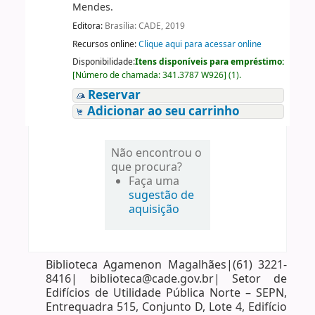
Mendes.
Editora:
Brasília: CADE, 2019
Recursos online:
Clique aqui para acessar online
Disponibilidade:
Itens disponíveis para empréstimo:
[
Número de chamada:
341.3787 W926
]
(1).
Reservar
Adicionar ao seu carrinho
Não encontrou o
que procura?
Faça uma
sugestão de
aquisição
Biblioteca Agamenon Magalhães|(61) 3221-
8416| biblioteca@cade.gov.br| Setor de
Edifícios de Utilidade Pública Norte – SEPN,
Entrequadra 515, Conjunto D, Lote 4, Edifício