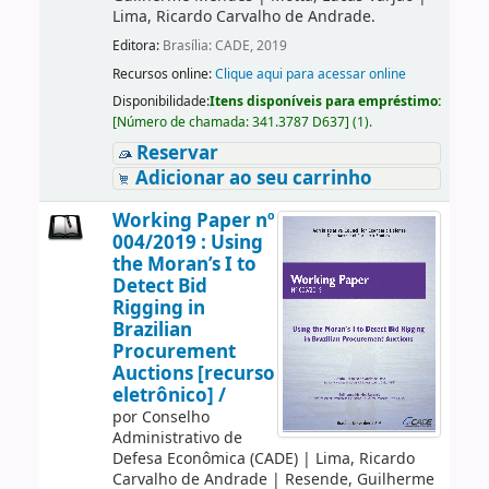
Lima, Ricardo Carvalho de Andrade.
Editora:
Brasília: CADE, 2019
Recursos online:
Clique aqui para acessar online
Disponibilidade:
Itens disponíveis para empréstimo:
[
Número de chamada:
341.3787 D637
]
(1).
Reservar
Adicionar ao seu carrinho
Working Paper nº
004/2019 : Using
the Moran’s I to
Detect Bid
Rigging in
Brazilian
Procurement
Auctions [recurso
eletrônico] /
por
Conselho
Administrativo de
Defesa Econômica (CADE)
|
Lima, Ricardo
Carvalho de Andrade
|
Resende, Guilherme