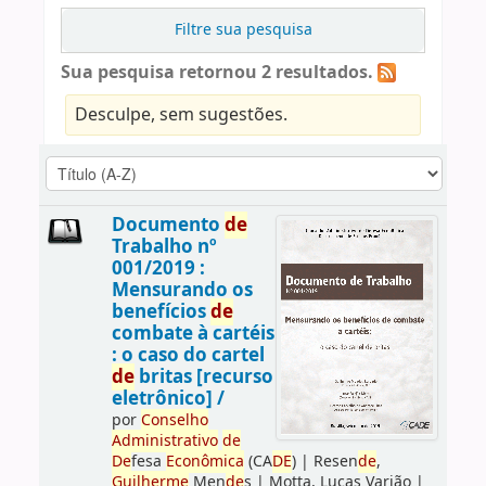
Filtre sua pesquisa
Sua pesquisa retornou 2 resultados.
Desculpe, sem sugestões.
Documento
de
Trabalho nº
001/2019 :
Mensurando os
benefícios
de
combate à cartéis
: o caso do cartel
de
britas [recurso
eletrônico] /
por
Conselho
Administrativo
de
De
fesa
Econômica
(CA
DE
)
|
Resen
de
,
Guilherme
Men
de
s
|
Motta, Lucas Varjão
|