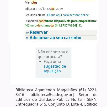
Men
de
s.
Editora:
Brasília: CA
DE
, 2019
Recursos online:
Clique aqui para acessar online
Disponibili
da
de
:
Itens disponíveis para empréstimo:
[
Número
de
chama
da
:
341.3787 W926
]
(1).
Reservar
Adicionar ao seu carrinho
Não encontrou o
que procura?
Faça uma
sugestão de
aquisição
Biblioteca Agamenon Magalhães|(61) 3221-
8416| biblioteca@cade.gov.br| Setor de
Edifícios de Utilidade Pública Norte – SEPN,
Entrequadra 515, Conjunto D, Lote 4, Edifício