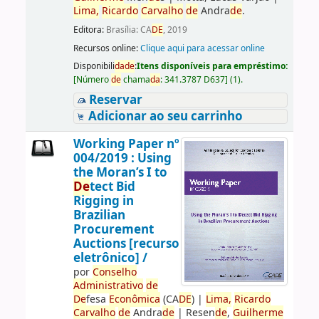
Lima,
Ricardo
Carvalho
de
Andra
de
.
Editora:
Brasília: CA
DE
, 2019
Recursos online:
Clique aqui para acessar online
Disponibili
da
de
:
Itens disponíveis para empréstimo:
[
Número
de
chama
da
:
341.3787 D637
]
(1).
Reservar
Adicionar ao seu carrinho
Working Paper nº
004/2019 : Using
the Moran’s I to
De
tect Bid
Rigging in
Brazilian
Procurement
Auctions [recurso
eletrônico] /
por
Conselho
Administrativo
de
De
fesa
Econômica
(CA
DE
)
|
Lima,
Ricardo
Carvalho
de
Andra
de
|
Resen
de
,
Guilherme