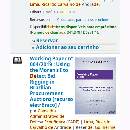
Lima,
Ricardo
Carvalho
de
Andra
de
.
Editora:
Brasília: CA
DE
, 2019
Recursos online:
Clique aqui para acessar online
Disponibili
da
de
:
Itens disponíveis para empréstimo:
[
Número
de
chama
da
:
341.3787 D637
]
(1).
Reservar
Adicionar ao seu carrinho
Working Paper nº
004/2019 : Using
the Moran’s I to
De
tect Bid
Rigging in
Brazilian
Procurement
Auctions [recurso
eletrônico] /
por
Conselho
Administrativo
de
De
fesa
Econômica
(CA
DE
)
|
Lima,
Ricardo
Carvalho
de
Andra
de
|
Resen
de
,
Guilherme