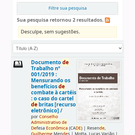
Filtre sua pesquisa
Sua pesquisa retornou 2 resultados.
Desculpe, sem sugestões.
Documento
de
Trabalho nº
001/2019 :
Mensurando os
benefícios
de
combate à cartéis
: o caso do cartel
de
britas [recurso
eletrônico] /
por
Conselho
Administrativo
de
De
fesa
Econômica
(CA
DE
)
|
Resen
de
,
Guilherme
Men
de
s
|
Motta, Lucas Varjão
|