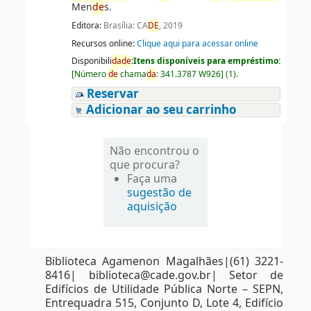
Men
de
s.
Editora:
Brasília: CA
DE
, 2019
Recursos online:
Clique aqui para acessar online
Disponibili
da
de
:
Itens disponíveis para empréstimo:
[
Número
de
chama
da
:
341.3787 W926
]
(1).
Reservar
Adicionar ao seu carrinho
Não encontrou o
que procura?
Faça uma
sugestão de
aquisição
Biblioteca Agamenon Magalhães|(61) 3221-
8416| biblioteca@cade.gov.br| Setor de
Edifícios de Utilidade Pública Norte – SEPN,
Entrequadra 515, Conjunto D, Lote 4, Edifício