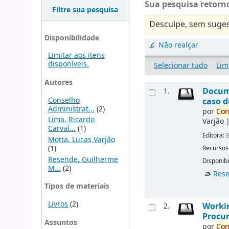
Sua pesquisa retorno
Filtre sua pesquisa
Desculpe, sem suges
Disponibilidade
Não realçar
Limitar aos itens
disponíveis.
Selecionar tudo
Lim
Autores
Docu
1.
Conselho
caso d
Administrat...
(2)
por
Con
Lima, Ricardo
Varjão
Carval...
(1)
Editora:
B
Motta, Lucas Varjão
(1)
Recursos
Resende, Guilherme
Disponibi
M...
(2)
Rese
Tipos de materiais
Livros
(2)
Workin
2.
Procur
Assuntos
por
Con