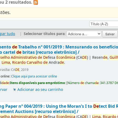
u 2 resultados.
tões.
par tudo
|
Selecionar títulos para:
mento
de
Trabalho nº 001/2019 : Mensurando os benefíci
o cartel
de
britas [recurso eletrônico] /
selho
Administrativo
de
De
fesa
Econômica
(CA
DE
)
|
Resen
de
,
Guil
|
Lima,
Ricardo
Carvalho
de
Andra
de
.
rasília: CA
DE
, 2019
 online:
Clique aqui para acessar online
li
da
de
:
Itens disponíveis para empréstimo:
[
Número
de
chama
da
:
341.3787 D
rvar
Adicionar ao seu carrinho
g Paper nº 004/2019 : Using the Moran’s I to
De
tect Bid 
ement Auctions [recurso eletrônico] /
selho
Administrativo
de
De
fesa
Econômica
(CA
DE
)
|
Lima,
Ricardo