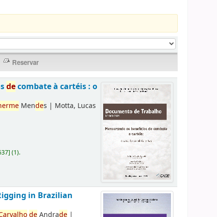
os
de
combate à cartéis : o
herme
Men
de
s
|
Motta, Lucas
637
]
(1).
Rigging in Brazilian
Carvalho
de
Andra
de
|