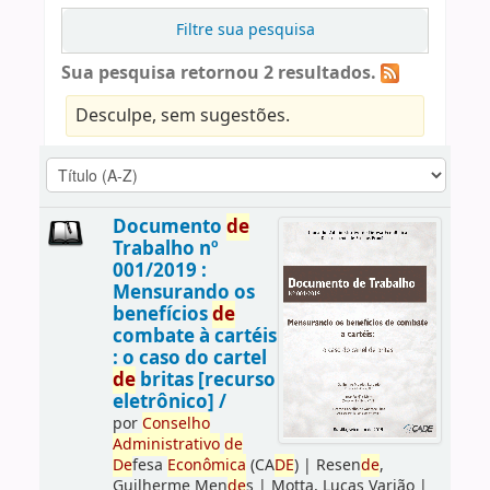
Filtre sua pesquisa
Sua pesquisa retornou 2 resultados.
Desculpe, sem sugestões.
Documento
de
Trabalho nº
001/2019 :
Mensurando os
benefícios
de
combate à cartéis
: o caso do cartel
de
britas [recurso
eletrônico] /
por
Conselho
Administrativo
de
De
fesa
Econômica
(CA
DE
)
|
Resen
de
,
Guilherme Men
de
s
|
Motta, Lucas Varjão
|