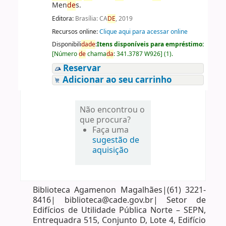
Men
de
s.
Editora:
Brasília: CA
DE
, 2019
Recursos online:
Clique aqui para acessar online
Disponibili
da
de
:
Itens disponíveis para empréstimo:
[
Número
de
chama
da
:
341.3787 W926
]
(1).
Reservar
Adicionar ao seu carrinho
Não encontrou o
que procura?
Faça uma
sugestão de
aquisição
Biblioteca Agamenon Magalhães|(61) 3221-
8416| biblioteca@cade.gov.br| Setor de
Edifícios de Utilidade Pública Norte – SEPN,
Entrequadra 515, Conjunto D, Lote 4, Edifício