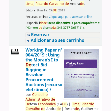
Lima,
Ricardo
Carvalho
de
Andra
de
.
Editora:
Brasília: CA
DE
, 2019
Recursos online:
Clique aqui para acessar online
Disponibili
da
de
:
Itens disponíveis para empréstimo:
[
Número
de
chama
da
:
341.3787 D637
]
(1).
Reservar
Adicionar ao seu carrinho
Working Paper nº
004/2019 : Using
the Moran’s I to
De
tect Bid
Rigging in
Brazilian
Procurement
Auctions [recurso
eletrônico] /
por
Conselho
Administrativo
de
De
fesa
Econômica
(CA
DE
)
|
Lima,
Ricardo
Carvalho
de
Andra
de
|
Resen
de
, Guilherme