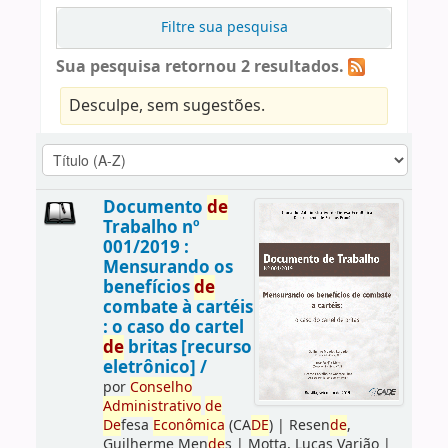
Filtre sua pesquisa
Sua pesquisa retornou 2 resultados.
Desculpe, sem sugestões.
Documento
de
Trabalho nº
001/2019 :
Mensurando os
benefícios
de
combate à cartéis
: o caso do cartel
de
britas [recurso
eletrônico] /
por
Conselho
Administrativo
de
De
fesa
Econômica
(CA
DE
)
|
Resen
de
,
Guilherme Men
de
s
|
Motta, Lucas Varjão
|