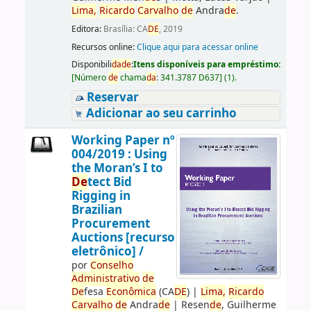
Lima,
Ricardo
Carvalho
de
Andra
de
.
Editora:
Brasília: CA
DE
, 2019
Recursos online:
Clique aqui para acessar online
Disponibili
da
de
:
Itens disponíveis para empréstimo:
[
Número
de
chama
da
:
341.3787 D637
]
(1).
Reservar
Adicionar ao seu carrinho
Working Paper nº
004/2019 : Using
the Moran’s I to
De
tect Bid
Rigging in
Brazilian
Procurement
Auctions [recurso
eletrônico] /
por
Conselho
Administrativo
de
De
fesa
Econômica
(CA
DE
)
|
Lima,
Ricardo
Carvalho
de
Andra
de
|
Resen
de
, Guilherme