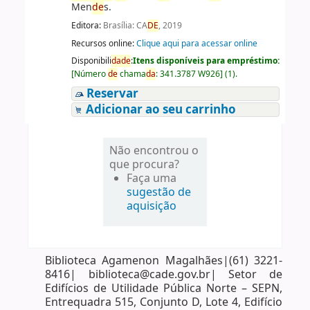
Men
de
s.
Editora:
Brasília: CA
DE
, 2019
Recursos online:
Clique aqui para acessar online
Disponibili
da
de
:
Itens disponíveis para empréstimo:
[
Número
de
chama
da
:
341.3787 W926
]
(1).
Reservar
Adicionar ao seu carrinho
Não encontrou o
que procura?
Faça uma
sugestão de
aquisição
Biblioteca Agamenon Magalhães|(61) 3221-
8416| biblioteca@cade.gov.br| Setor de
Edifícios de Utilidade Pública Norte – SEPN,
Entrequadra 515, Conjunto D, Lote 4, Edifício