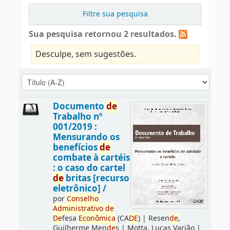
Filtre sua pesquisa
Sua pesquisa retornou 2 resultados.
Desculpe, sem sugestões.
Documento
de
Trabalho nº
001/2019 :
Mensurando os
benefícios
de
combate à cartéis
: o caso do cartel
de
britas [recurso
eletrônico] /
por
Conselho
Administrativo
de
De
fesa
Econômica
(CA
DE
)
|
Resen
de
,
Guilherme Men
de
s
|
Motta, Lucas Varjão
|