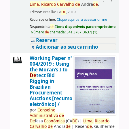
Lima,
Ricardo
Carvalho
de
Andra
de
.
Editora:
Brasília: CA
DE
, 2019
Recursos online:
Clique aqui para acessar online
Disponibilida
de
:
Itens disponíveis para empréstimo:
[
Número
de
chamada:
341.3787 D637
]
(1).
Reservar
Adicionar ao seu carrinho
Working Paper nº
004/2019 : Using
the Moran’s I to
De
tect Bid
Rigging in
Brazilian
Procurement
Auctions [recurso
eletrônico] /
por
Conselho
Administrativo
de
De
fesa
Econômica
(CA
DE
)
|
Lima,
Ricardo
Carvalho
de
Andra
de
|
Resen
de
, Guilherme