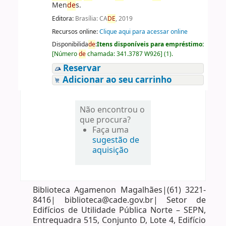
Men
de
s.
Editora:
Brasília: CA
DE
, 2019
Recursos online:
Clique aqui para acessar online
Disponibilida
de
:
Itens disponíveis para empréstimo:
[
Número
de
chamada:
341.3787 W926
]
(1).
Reservar
Adicionar ao seu carrinho
Não encontrou o
que procura?
Faça uma
sugestão de
aquisição
Biblioteca Agamenon Magalhães|(61) 3221-
8416| biblioteca@cade.gov.br| Setor de
Edifícios de Utilidade Pública Norte – SEPN,
Entrequadra 515, Conjunto D, Lote 4, Edifício