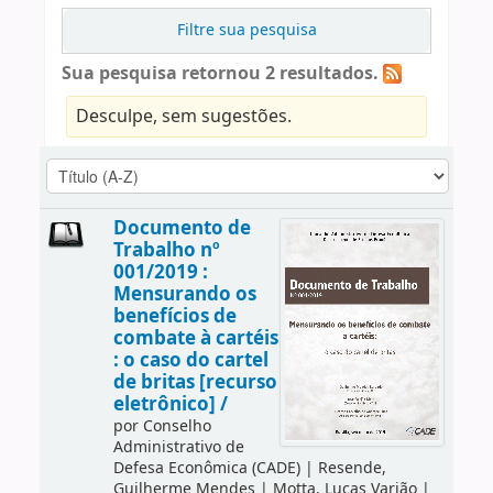
Filtre sua pesquisa
Sua pesquisa retornou 2 resultados.
Desculpe, sem sugestões.
Documento de
Trabalho nº
001/2019 :
Mensurando os
benefícios de
combate à cartéis
: o caso do cartel
de britas [recurso
eletrônico] /
por
Conselho
Administrativo de
Defesa Econômica (CADE)
|
Resende,
Guilherme Mendes
|
Motta, Lucas Varjão
|