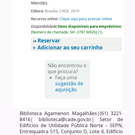
Mendes.
Editora:
Brasília: CADE, 2019
Recursos online:
Clique aqui para acessar online
Disponibilidade:
Itens disponíveis para empréstimo:
[
Número de chamada:
341.3787 W926
]
(1).
Reservar
Adicionar ao seu carrinho
Não encontrou o
que procura?
Faça uma
sugestão de
aquisição
Biblioteca Agamenon Magalhães|(61) 3221-
8416| biblioteca@cade.gov.br| Setor de
Edifícios de Utilidade Pública Norte – SEPN,
Entrequadra 515, Conjunto D, Lote 4, Edifício