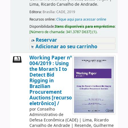
Lima, Ricardo Carvalho de Andrade.
Editora:
Brasília: CADE, 2019
Recursos online:
Clique aqui para acessar online
Disponibilidade:
Itens disponíveis para empréstimo:
[
Número de chamada:
341.3787 D637
]
(1).
Reservar
Adicionar ao seu carrinho
Working Paper nº
004/2019 : Using
the Moran’s I to
Detect Bid
Rigging in
Brazilian
Procurement
Auctions [recurso
eletrônico] /
por
Conselho
Administrativo de
Defesa Econômica (CADE)
|
Lima, Ricardo
Carvalho de Andrade
|
Resende, Guilherme