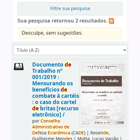
Filtre sua pesquisa
Sua pesquisa retornou 2 resultados.
Desculpe, sem sugestões.
Documento
de
Trabalho nº
001/2019 :
Mensurando os
benefícios
de
combate à cartéis
: o caso do cartel
de
britas [recurso
eletrônico] /
por
Conselho
Administrativo
de
De
fesa
Econômica
(CA
DE
)
|
Resen
de
,
Guilherme Men
de
s
|
Motta, Lucas Varjão
|