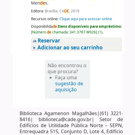
Men
de
s.
Editora:
Brasília: CA
DE
, 2019
Recursos online:
Clique aqui para acessar online
Disponibilida
de
:
Itens disponíveis para empréstimo:
[
Número
de
chamada:
341.3787 W926
]
(1).
Reservar
Adicionar ao seu carrinho
Não encontrou o
que procura?
Faça uma
sugestão de
aquisição
Biblioteca Agamenon Magalhães|(61) 3221-
8416| biblioteca@cade.gov.br| Setor de
Edifícios de Utilidade Pública Norte – SEPN,
Entrequadra 515, Conjunto D, Lote 4, Edifício