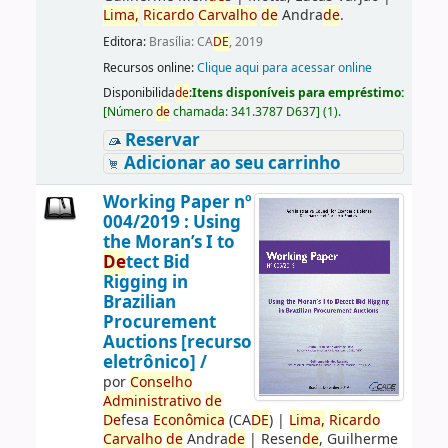
Lima,
Ricardo
Carvalho
de
Andra
de
.
Editora:
Brasília: CA
DE
, 2019
Recursos online:
Clique aqui para acessar online
Disponibilida
de
:
Itens disponíveis para empréstimo:
[
Número
de
chamada:
341.3787 D637
]
(1).
Reservar
Adicionar ao seu carrinho
Working Paper nº
004/2019 : Using
the Moran’s I to
De
tect Bid
Rigging in
Brazilian
Procurement
Auctions [recurso
eletrônico] /
por
Conselho
Administrativo
de
De
fesa
Econômica
(CA
DE
)
|
Lima,
Ricardo
Carvalho
de
Andra
de
|
Resen
de
, Guilherme