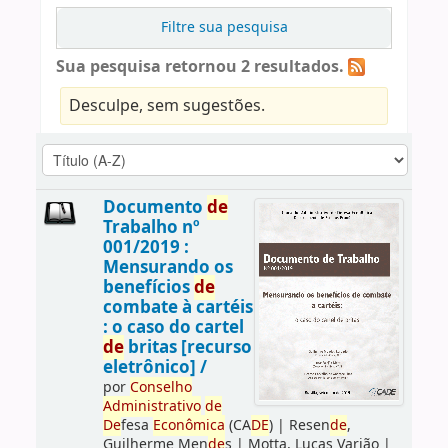
Filtre sua pesquisa
Sua pesquisa retornou 2 resultados.
Desculpe, sem sugestões.
Documento
de
Trabalho nº
001/2019 :
Mensurando os
benefícios
de
combate à cartéis
: o caso do cartel
de
britas [recurso
eletrônico] /
por
Conselho
Administrativo
de
De
fesa
Econômica
(CA
DE
)
|
Resen
de
,
Guilherme Men
de
s
|
Motta, Lucas Varjão
|