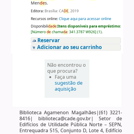
Men
de
s.
Editora:
Brasília: CA
DE
, 2019
Recursos online:
Clique aqui para acessar online
Disponibili
da
de
:
Itens disponíveis para empréstimo:
[
Número
de
chama
da
:
341.3787 W926
]
(1).
Reservar
Adicionar ao seu carrinho
Não encontrou o
que procura?
Faça uma
sugestão de
aquisição
Biblioteca Agamenon Magalhães|(61) 3221-
8416| biblioteca@cade.gov.br| Setor de
Edifícios de Utilidade Pública Norte – SEPN,
Entrequadra 515, Conjunto D, Lote 4, Edifício