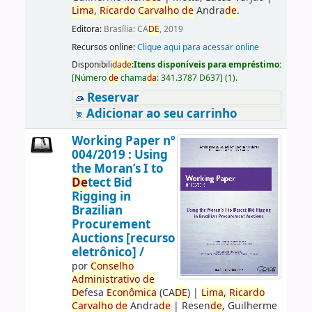
Lima,
Ricardo
Carvalho
de
Andra
de
.
Editora:
Brasília: CA
DE
, 2019
Recursos online:
Clique aqui para acessar online
Disponibili
da
de
:
Itens disponíveis para empréstimo:
[
Número
de
chama
da
:
341.3787 D637
]
(1).
Reservar
Adicionar ao seu carrinho
Working Paper nº
004/2019 : Using
the Moran’s I to
De
tect Bid
Rigging in
Brazilian
Procurement
Auctions [recurso
eletrônico] /
por
Conselho
Administrativo
de
De
fesa
Econômica
(CA
DE
)
|
Lima,
Ricardo
Carvalho
de
Andra
de
|
Resen
de
, Guilherme