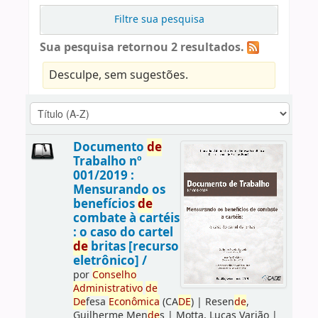
Filtre sua pesquisa
Sua pesquisa retornou 2 resultados.
Desculpe, sem sugestões.
Documento
de
Trabalho nº
001/2019 :
Mensurando os
benefícios
de
combate à cartéis
: o caso do cartel
de
britas [recurso
eletrônico] /
por
Conselho
Administrativo
de
De
fesa
Econômica
(CA
DE
)
|
Resen
de
,
Guilherme Men
de
s
|
Motta, Lucas Varjão
|