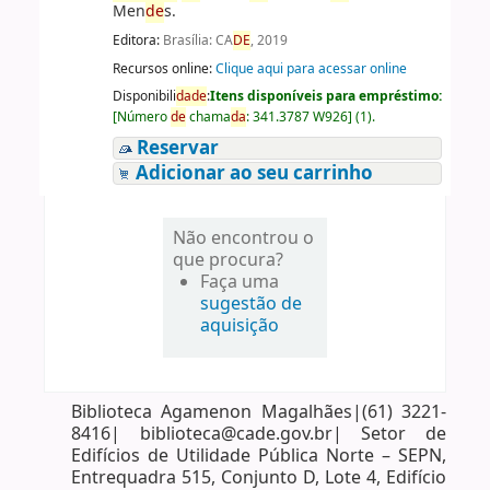
Men
de
s.
Editora:
Brasília: CA
DE
, 2019
Recursos online:
Clique aqui para acessar online
Disponibili
da
de
:
Itens disponíveis para empréstimo:
[
Número
de
chama
da
:
341.3787 W926
]
(1).
Reservar
Adicionar ao seu carrinho
Não encontrou o
que procura?
Faça uma
sugestão de
aquisição
Biblioteca Agamenon Magalhães|(61) 3221-
8416| biblioteca@cade.gov.br| Setor de
Edifícios de Utilidade Pública Norte – SEPN,
Entrequadra 515, Conjunto D, Lote 4, Edifício