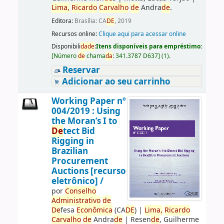
Lima,
Ricardo
Carvalho
de
Andra
de
.
Editora:
Brasília: CA
DE
, 2019
Recursos online:
Clique aqui para acessar online
Disponibili
da
de
:
Itens disponíveis para empréstimo:
[
Número
de
chama
da
:
341.3787 D637
]
(1).
Reservar
Adicionar ao seu carrinho
Working Paper nº
004/2019 : Using
the Moran’s I to
De
tect Bid
Rigging in
Brazilian
Procurement
Auctions [recurso
eletrônico] /
por
Conselho
Administrativo
de
De
fesa
Econômica
(CA
DE
)
|
Lima,
Ricardo
Carvalho
de
Andra
de
|
Resen
de
, Guilherme