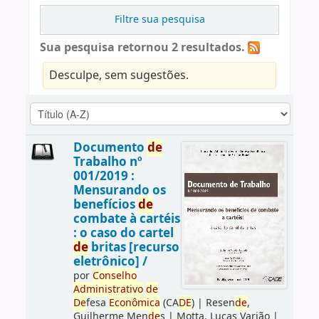
Filtre sua pesquisa
Sua pesquisa retornou 2 resultados.
Desculpe, sem sugestões.
Documento
de
Trabalho nº
001/2019 :
Mensurando os
benefícios
de
combate à cartéis
: o caso do cartel
de
britas [recurso
eletrônico] /
por
Conselho
Administrativo
de
De
fesa
Econômica
(CA
DE
)
|
Resen
de
,
Guilherme Men
de
s
|
Motta, Lucas Varjão
|