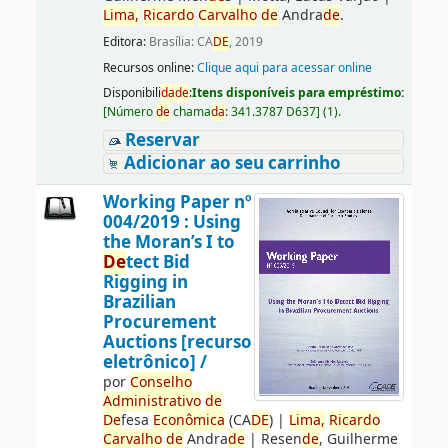
Lima,
Ricardo
Carvalho
de
Andra
de
.
Editora:
Brasília: CA
DE
, 2019
Recursos online:
Clique aqui para acessar online
Disponibili
da
de
:
Itens disponíveis para empréstimo:
[
Número
de
chama
da
:
341.3787 D637
]
(1).
Reservar
Adicionar ao seu carrinho
Working Paper nº
004/2019 : Using
the Moran’s I to
De
tect Bid
Rigging in
Brazilian
Procurement
Auctions [recurso
eletrônico] /
por
Conselho
Administrativo
de
De
fesa
Econômica
(CA
DE
)
|
Lima,
Ricardo
Carvalho
de
Andra
de
|
Resen
de
, Guilherme