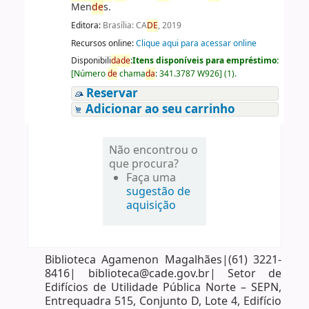
Men
de
s.
Editora:
Brasília: CA
DE
, 2019
Recursos online:
Clique aqui para acessar online
Disponibili
da
de
:
Itens disponíveis para empréstimo:
[
Número
de
chama
da
:
341.3787 W926
]
(1).
Reservar
Adicionar ao seu carrinho
Não encontrou o
que procura?
Faça uma
sugestão de
aquisição
Biblioteca Agamenon Magalhães|(61) 3221-
8416| biblioteca@cade.gov.br| Setor de
Edifícios de Utilidade Pública Norte – SEPN,
Entrequadra 515, Conjunto D, Lote 4, Edifício