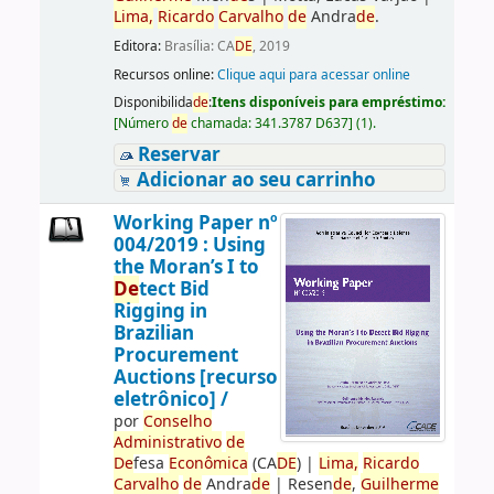
Lima,
Ricardo
Carvalho
de
Andra
de
.
Editora:
Brasília: CA
DE
, 2019
Recursos online:
Clique aqui para acessar online
Disponibilida
de
:
Itens disponíveis para empréstimo:
[
Número
de
chamada:
341.3787 D637
]
(1).
Reservar
Adicionar ao seu carrinho
Working Paper nº
004/2019 : Using
the Moran’s I to
De
tect Bid
Rigging in
Brazilian
Procurement
Auctions [recurso
eletrônico] /
por
Conselho
Administrativo
de
De
fesa
Econômica
(CA
DE
)
|
Lima,
Ricardo
Carvalho
de
Andra
de
|
Resen
de
,
Guilherme