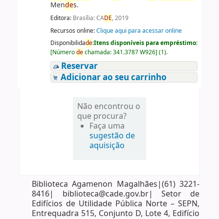
Men
de
s.
Editora:
Brasília: CA
DE
, 2019
Recursos online:
Clique aqui para acessar online
Disponibilida
de
:
Itens disponíveis para empréstimo:
[
Número
de
chamada:
341.3787 W926
]
(1).
Reservar
Adicionar ao seu carrinho
Não encontrou o
que procura?
Faça uma
sugestão de
aquisição
Biblioteca Agamenon Magalhães|(61) 3221-
8416| biblioteca@cade.gov.br| Setor de
Edifícios de Utilidade Pública Norte – SEPN,
Entrequadra 515, Conjunto D, Lote 4, Edifício