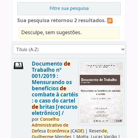
Filtre sua pesquisa
Sua pesquisa retornou 2 resultados.
Desculpe, sem sugestões.
Documento
de
Trabalho nº
001/2019 :
Mensurando os
benefícios
de
combate à cartéis
: o caso do cartel
de
britas [recurso
eletrônico] /
por
Conselho
Administrativo
de
De
fesa
Econômica
(CA
DE
)
|
Resen
de
,
Guilherme
Men
de
s
|
Motta, Lucas Varjão
|