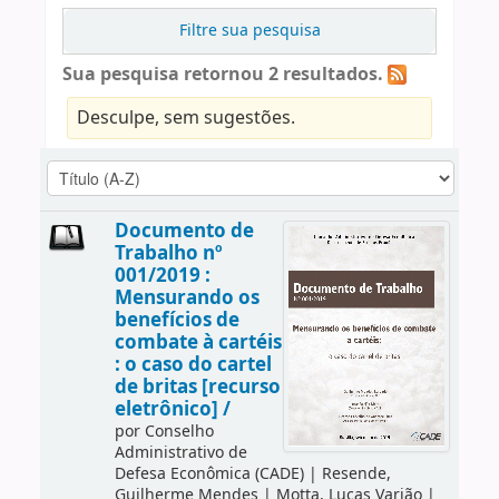
Filtre sua pesquisa
Sua pesquisa retornou 2 resultados.
Desculpe, sem sugestões.
Documento de
Trabalho nº
001/2019 :
Mensurando os
benefícios de
combate à cartéis
: o caso do cartel
de britas [recurso
eletrônico] /
por
Conselho
Administrativo de
Defesa Econômica (CADE)
|
Resende,
Guilherme Mendes
|
Motta, Lucas Varjão
|