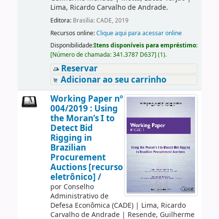
Lima, Ricardo Carvalho de Andrade.
Editora:
Brasília: CADE, 2019
Recursos online:
Clique aqui para acessar online
Disponibilidade:
Itens disponíveis para empréstimo:
[
Número de chamada:
341.3787 D637
]
(1).
Reservar
Adicionar ao seu carrinho
Working Paper nº
004/2019 : Using
the Moran’s I to
Detect Bid
Rigging in
Brazilian
Procurement
Auctions [recurso
eletrônico] /
por
Conselho
Administrativo de
Defesa Econômica (CADE)
|
Lima, Ricardo
Carvalho de Andrade
|
Resende, Guilherme