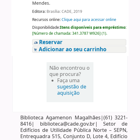
Mendes.
Editora:
Brasília: CADE, 2019
Recursos online:
Clique aqui para acessar online
Disponibilidade:
Itens disponíveis para empréstimo:
[
Número de chamada:
341.3787 W926
]
(1).
Reservar
Adicionar ao seu carrinho
Não encontrou o
que procura?
Faça uma
sugestão de
aquisição
Biblioteca Agamenon Magalhães|(61) 3221-
8416| biblioteca@cade.gov.br| Setor de
Edifícios de Utilidade Pública Norte – SEPN,
Entrequadra 515, Conjunto D, Lote 4, Edifício