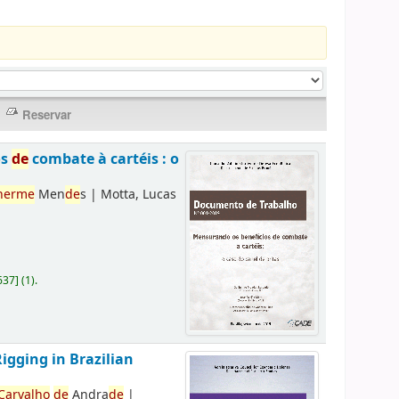
os
de
combate à cartéis : o
herme
Men
de
s
|
Motta, Lucas
637
]
(1).
Rigging in Brazilian
Carvalho
de
Andra
de
|