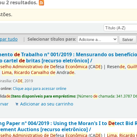
u 2 resultados.
tões.
par tudo
|
Selecionar títulos para:
mento
de
Trabalho nº 001/2019 : Mensurando os benefíci
o cartel
de
britas [recurso eletrônico] /
selho
Administrativo
de
De
fesa
Econômica
(CA
DE
)
|
Resen
de
,
Guil
|
Lima,
Ricardo
Carvalho
de
Andra
de
.
rasília: CA
DE
, 2019
 online:
Clique aqui para acessar online
lida
de
:
Itens disponíveis para empréstimo:
[
Número
de
chamada:
341.3787 D
rvar
Adicionar ao seu carrinho
g Paper nº 004/2019 : Using the Moran’s I to
De
tect Bid 
ement Auctions [recurso eletrônico] /
selho
Administrativo
de
De
fesa
Econômica
(CA
DE
)
|
Lima,
Ricardo