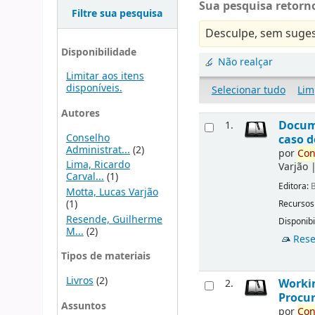
Sua pesquisa retorno
Filtre sua pesquisa
Desculpe, sem suges
Disponibilidade
Não realçar
Limitar aos itens
disponíveis.
Selecionar tudo
Lim
Autores
Docu
1.
Conselho
caso d
Administrat...
(2)
por
Con
Lima, Ricardo
Varjão
Carval...
(1)
Editora:
B
Motta, Lucas Varjão
(1)
Recursos
Resende, Guilherme
Disponibi
M...
(2)
Rese
Tipos de materiais
Livros
(2)
Workin
2.
Procur
Assuntos
por
Con