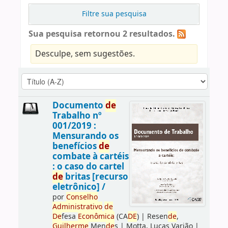
Filtre sua pesquisa
Sua pesquisa retornou 2 resultados.
Desculpe, sem sugestões.
Documento
de
Trabalho nº
001/2019 :
Mensurando os
benefícios
de
combate à cartéis
: o caso do cartel
de
britas [recurso
eletrônico] /
por
Conselho
Administrativo
de
De
fesa
Econômica
(CA
DE
)
|
Resen
de
,
Guilherme
Men
de
s
|
Motta, Lucas Varjão
|