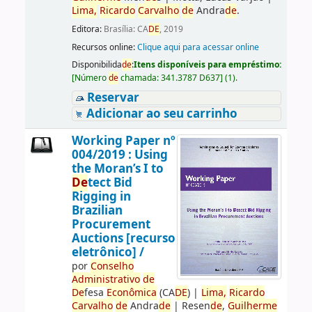
Lima,
Ricardo
Carvalho
de
Andra
de
.
Editora:
Brasília: CA
DE
, 2019
Recursos online:
Clique aqui para acessar online
Disponibilida
de
:
Itens disponíveis para empréstimo:
[
Número
de
chamada:
341.3787 D637
]
(1).
Reservar
Adicionar ao seu carrinho
Working Paper nº
004/2019 : Using
the Moran’s I to
De
tect Bid
Rigging in
Brazilian
Procurement
Auctions [recurso
eletrônico] /
por
Conselho
Administrativo
de
De
fesa
Econômica
(CA
DE
)
|
Lima,
Ricardo
Carvalho
de
Andra
de
|
Resen
de
,
Guilherme