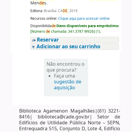
Men
de
s.
Editora:
Brasília: CA
DE
, 2019
Recursos online:
Clique aqui para acessar online
Disponibilida
de
:
Itens disponíveis para empréstimo:
[
Número
de
chamada:
341.3787 W926
]
(1).
Reservar
Adicionar ao seu carrinho
Não encontrou o
que procura?
Faça uma
sugestão de
aquisição
Biblioteca Agamenon Magalhães|(61) 3221-
8416| biblioteca@cade.gov.br| Setor de
Edifícios de Utilidade Pública Norte – SEPN,
Entrequadra 515, Conjunto D, Lote 4, Edifício