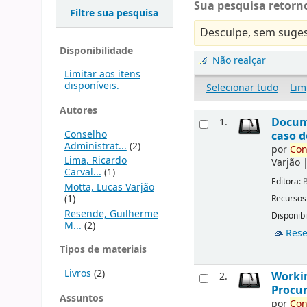
Sua pesquisa retorno
Filtre sua pesquisa
Desculpe, sem suges
Disponibilidade
Não realçar
Limitar aos itens
disponíveis.
Selecionar tudo
Lim
Autores
Docu
1.
Conselho
caso d
Administrat...
(2)
por
Con
Lima, Ricardo
Varjão
Carval...
(1)
Editora:
B
Motta, Lucas Varjão
(1)
Recursos
Resende, Guilherme
Disponibi
M...
(2)
Rese
Tipos de materiais
Livros
(2)
Workin
2.
Procur
Assuntos
por
Con