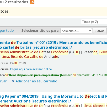
u 2 resultados.
tões.
par tudo
|
Selecionar títulos para:
mento
de
Trabalho nº 001/2019 : Mensurando os benefíci
o cartel
de
britas [recurso eletrônico] /
selho
Administrativo
de
De
fesa
Econômica
(CA
DE
)
|
Resen
de
,
Guil
|
Lima,
Ricardo
Carvalho
de
Andra
de
.
rasília: CA
DE
, 2019
 online:
Clique aqui para acessar online
lida
de
:
Itens disponíveis para empréstimo:
[
Número
de
chamada:
341.3787 D
rvar
Adicionar ao seu carrinho
g Paper nº 004/2019 : Using the Moran’s I to
De
tect Bid 
ement Auctions [recurso eletrônico] /
selho
Administrativo
de
De
fesa
Econômica
(CA
DE
)
|
Lima,
Ricardo