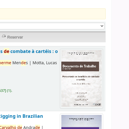
os
de
combate à cartéis : o
herme
Men
de
s
|
Motta, Lucas
637
]
(1).
Rigging in Brazilian
Carvalho
de
Andra
de
|