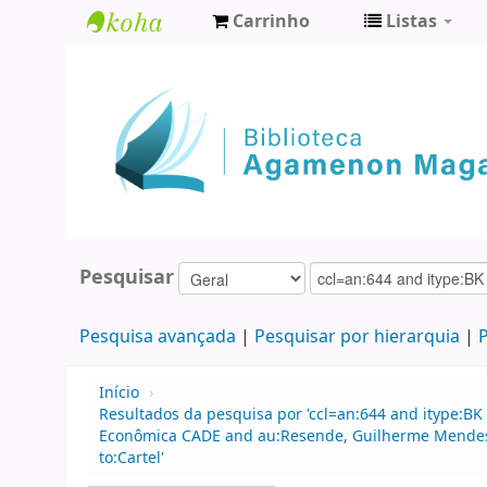
Carrinho
Listas
Biblioteca
Agamenon
Magalhães
Pesquisar
Pesquisa avançada
Pesquisar por hierarquia
P
Início
›
Resultados da pesquisa por 'ccl=an:644 and itype:BK
Econômica CADE and au:Resende, Guilherme Mendes 
to:Cartel'