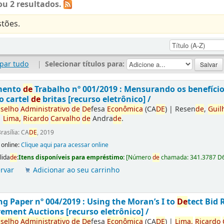
u 2 resultados.
tões.
par tudo
|
Selecionar títulos para:
mento
de
Trabalho nº 001/2019 : Mensurando os benefíci
o cartel
de
britas [recurso eletrônico] /
selho
Administrativo
de
De
fesa
Econômica
(CA
DE
)
|
Resen
de
,
Guil
|
Lima,
Ricardo
Carvalho
de
Andra
de
.
rasília: CA
DE
, 2019
 online:
Clique aqui para acessar online
lida
de
:
Itens disponíveis para empréstimo:
[
Número
de
chamada:
341.3787 D
rvar
Adicionar ao seu carrinho
g Paper nº 004/2019 : Using the Moran’s I to
De
tect Bid 
ement Auctions [recurso eletrônico] /
selho
Administrativo
de
De
fesa
Econômica
(CA
DE
)
|
Lima,
Ricardo