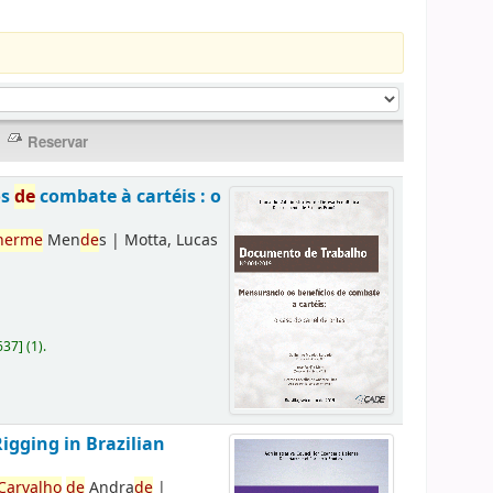
os
de
combate à cartéis : o
herme
Men
de
s
|
Motta, Lucas
637
]
(1).
Rigging in Brazilian
Carvalho
de
Andra
de
|