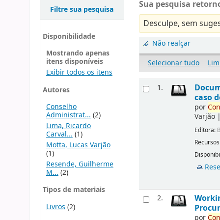
Sua pesquisa retorno
Filtre sua pesquisa
Desculpe, sem suges
Disponibilidade
Não realçar
Mostrando apenas
itens disponíveis
Selecionar tudo
Lim
Exibir todos os itens
Docu
1.
Autores
caso d
Conselho
por
Con
Administrat...
(2)
Varjão
Lima, Ricardo
Editora:
B
Carval...
(1)
Recursos
Motta, Lucas Varjão
(1)
Disponibi
Resende, Guilherme
Rese
M...
(2)
Tipos de materiais
Workin
2.
Livros
(2)
Procur
por
Con